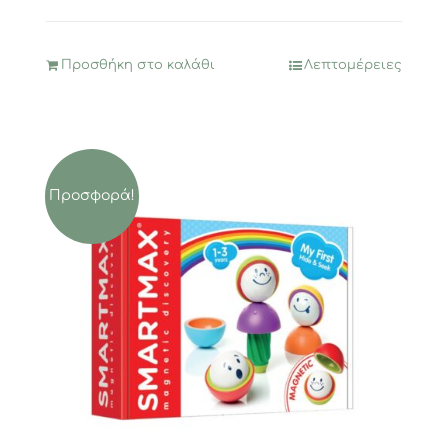
was:
τιμή
29,00€.
είναι:
23,20€.
Προσθήκη στο καλάθι
Λεπτομέρειες
Προσφορά!