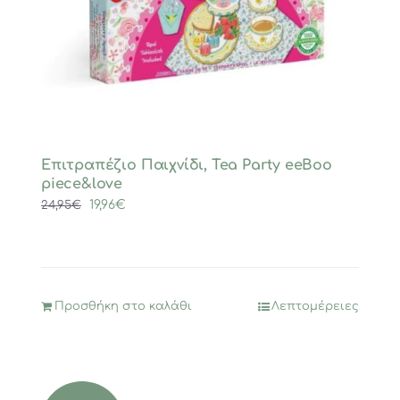
Επιτραπέζιο Παιχνίδι, Tea Party eeBoo
piece&love
Original
Η
19,96
€
24,95
€
price
τρέχουσα
was:
τιμή
24,95€.
είναι:
19,96€.
Προσθήκη στο καλάθι
Λεπτομέρειες