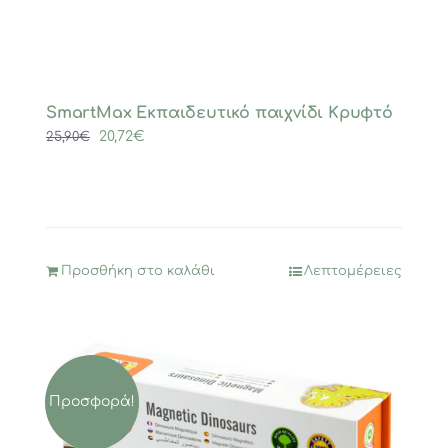
SmartMax Εκπαιδευτικό παιχνίδι Κρυφτό
Original
Η
20,72
€
25,90
€
price
τρέχουσα
was:
τιμή
25,90€.
είναι:
20,72€.
Προσθήκη στο καλάθι
Λεπτομέρειες
Προσφορά!