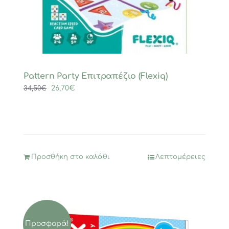
Pattern Party Επιτραπέζιο (Flexiq)
Original
Η
26,70
€
34,50
€
price
τρέχουσα
was:
τιμή
34,50€.
είναι:
26,70€.
Προσθήκη στο καλάθι
Λεπτομέρειες
Προσφορά!