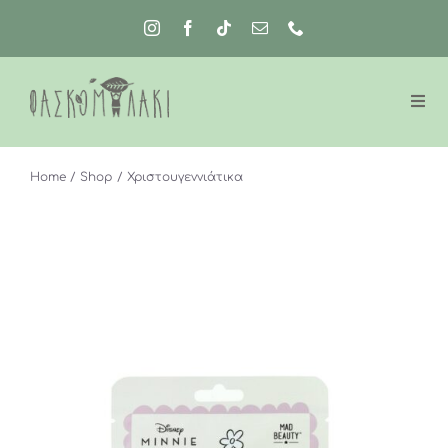
Μετάβαση
στο
περιεχόμενο
Home
Shop
Χριστουγεννιάτικα