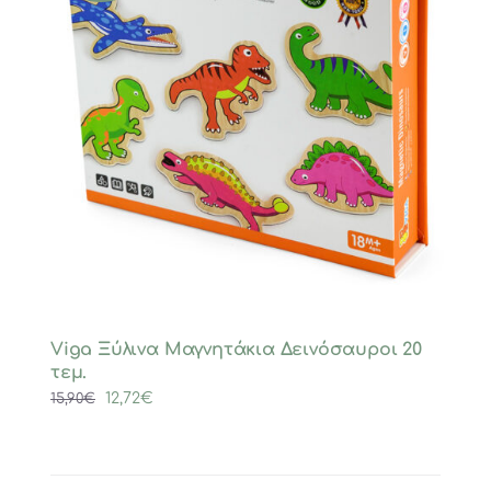
Viga Ξύλινα Μαγνητάκια Δεινόσαυροι 20
τεμ.
Original
Η
12,72
€
15,90
€
price
τρέχουσα
was:
τιμή
15,90€.
είναι: