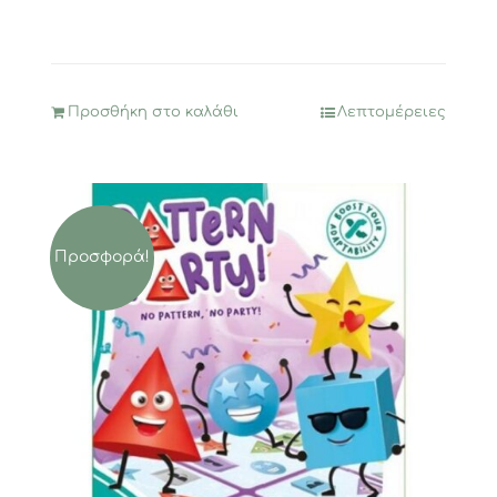
was:
τιμή
28,95€.
είναι:
23,12€.
Προσθήκη στο καλάθι
Λεπτομέρειες
Προσφορά!