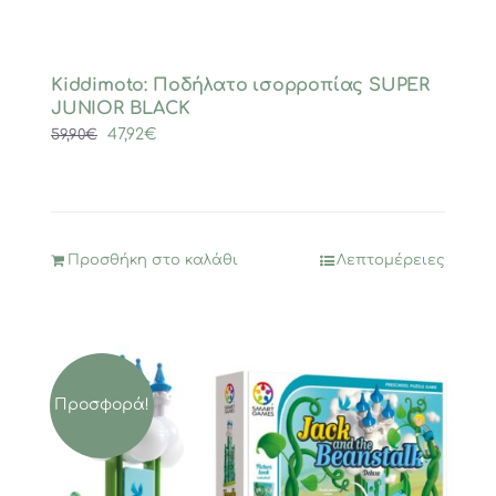
Kiddimoto: Ποδήλατο ισορροπίας SUPER
JUNIOR BLACK
Original
Η
47,92
€
59,90
€
price
τρέχουσα
was:
τιμή
59,90€.
είναι:
47,92€.
Προσθήκη στο καλάθι
Λεπτομέρειες
Προσφορά!