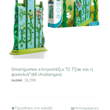
Smartgames επιτραπέζιο “Ο Τζακ και η
φασολιά” (60 challenges)
Original
Η
26,70
€
34,50
€
price
τρέχουσα
was:
τιμή
34,50€.
είναι:
26,70€.
Προσθήκη στο καλάθι
Λεπτομέρειες