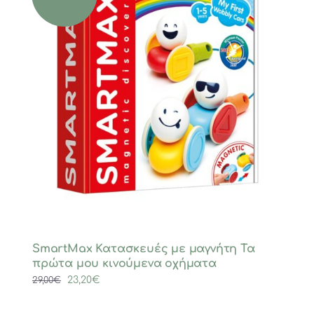
SmartMax Κατασκευές με μαγνήτη Τα
πρώτα μου κινούμενα οχήματα
Original
Η
23,20
€
29,00
€
price
τρέχουσα