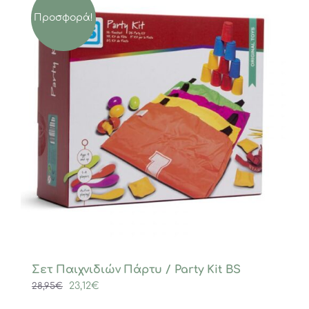
Προσφορά!
Σετ Παιχνιδιών Πάρτυ / Party Kit BS
Original
Η
23,12
€
28,95
€
price
τρέχουσα