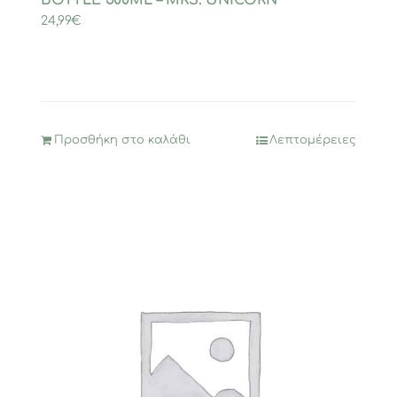
BOTTLE 500ML – MRS. UNICORN
24,99
€
Προσθήκη στο καλάθι
Λεπτομέρειες