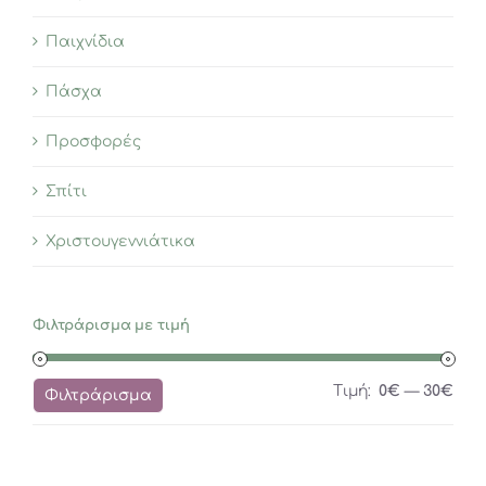
Παιχνίδια
Πάσχα
Προσφορές
Σπίτι
Χριστουγεννιάτικα
Φιλτράρισμα με τιμή
Ελά
Μέγ
Τιμή:
0€
—
30€
Φιλτράρισμα
τιμή
τιμή