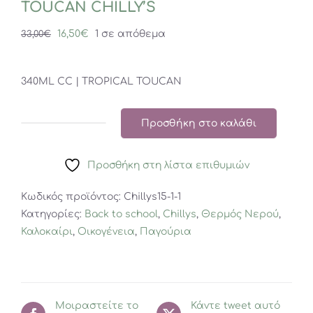
TOUCAN CHILLY’S
Original
Η
16,50
€
1 σε απόθεμα
33,00
€
price
τρέχουσα
was:
τιμή
340ML CC | TROPICAL TOUCAN
33,00€.
είναι:
16,50€.
Προσθήκη στο καλάθι
340ML
COFFEE
Προσθήκη στη λίστα επιθυμιών
CUP
|
Κωδικός προϊόντος:
Chillys15-1-1
TROPICAL
Κατηγορίες:
Back to school
,
Chillys
,
Θερμός Νερού
,
TOUCAN
Καλοκαίρι
,
Οικογένεια
,
Παγούρια
CHILLY'S
ποσότητα
Μοιραστείτε το
Κάντε tweet αυτό