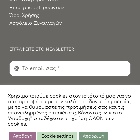
Επιστροφές Προϊόντων
Όροι Χρήσης
Ασφάλεια Συναλλαγών
ΕΓΓΡΑΦΕΙΤΕ ΣΤΟ NEWSLETTER
Εγγραφή
Χρησιμοποιούμε cookies στον ιστότοπό μας για να
σας προσφέρουμε την καλύτερη δυνατή εμπειρία,
με το να θυμόμαστε τις προτιμήσεις σας και τις
επανειλημμένες επισκέψεις. Κάνοντας κλικ στο
"Αποδοχή", αποδέχεστε τη χρήση ΟΛΩΝ των
cookies.
© Copyright
2026 Faskomilaki All Rights Reserved |
Πολιτική Προστασίας Προσωπικών Δεδομένων
Αποδοχή
Cookie settings
Απόρριψη