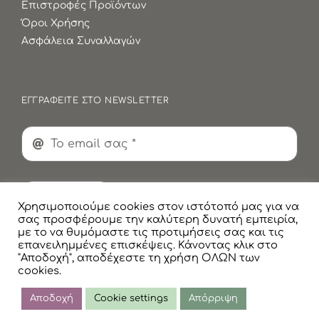
Επιστροφές Προϊόντων
Όροι Χρήσης
Ασφάλεια Συναλλαγών
ΕΓΓΡΑΦΕΙΤΕ ΣΤΟ NEWSLETTER
Εγγραφή
Χρησιμοποιούμε cookies στον ιστότοπό μας για να
σας προσφέρουμε την καλύτερη δυνατή εμπειρία,
με το να θυμόμαστε τις προτιμήσεις σας και τις
επανειλημμένες επισκέψεις. Κάνοντας κλικ στο
"Αποδοχή", αποδέχεστε τη χρήση ΟΛΩΝ των
cookies.
© Copyright
2026 Faskomilaki All Rights Reserved |
Πολιτική Προστασίας Προσωπικών Δεδομένων
Αποδοχή
Cookie settings
Απόρριψη