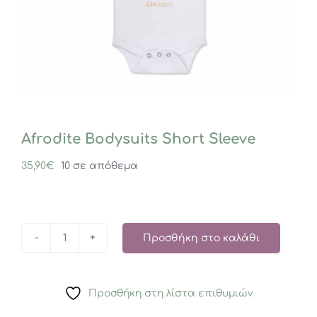
Afrodite Bodysuits Short Sleeve
35,90
€
10 σε απόθεμα
Προσθήκη στο καλάθι
Afrodite
Bodysuits
Short
Προσθήκη στη λίστα επιθυμιών
Sleeve
ποσότητα