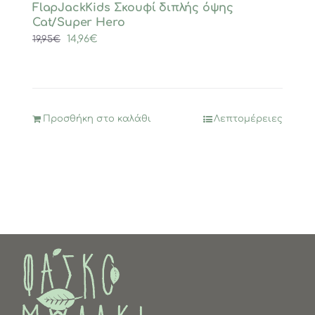
FlapJackKids Σκουφί διπλής όψης
Cat/Super Hero
Original
Η
14,96
€
19,95
€
price
τρέχουσα
was:
τιμή
19,95€.
είναι:
14,96€.
Προσθήκη στο καλάθι
Λεπτομέρειες