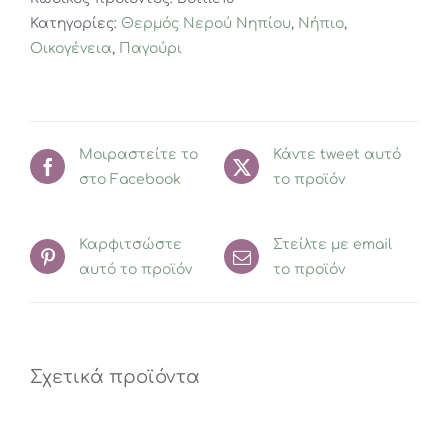
Lemon
Κατηγορίες:
Θερμός Νερού Νηπίου
,
Νήπιο
,
Curry
Οικογένεια
,
Παγούρι
532ml
ποσότητα
Μοιραστείτε το
Κάντε tweet αυτό
στο Facebook
το προϊόν
Καρφιτσώστε
Στείλτε με email
αυτό το προϊόν
το προϊόν
Σχετικά προϊόντα