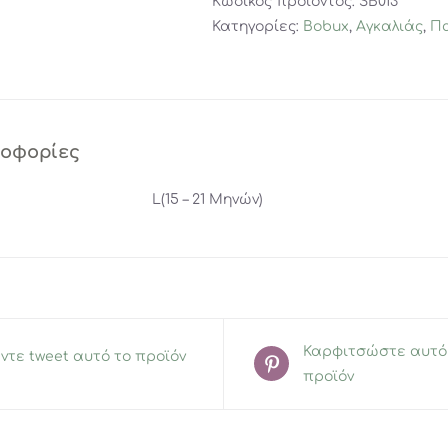
Κωδικός προϊόντος:
SB013
Daisy
Κατηγορίες:
Bobux
,
Αγκαλιάς
,
Πα
ποσότητα
ροφορίες
L(15 – 21 Μηνών)
Καρφιτσώστε αυτό
ντε tweet αυτό το προϊόν
προϊόν