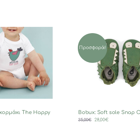
Προσφορά!
κορμάκι The Happy
Bobux: Soft sole Snap O
Original
Η
28,00
€
35,00
€
price
τρέχουσα
was:
τιμή