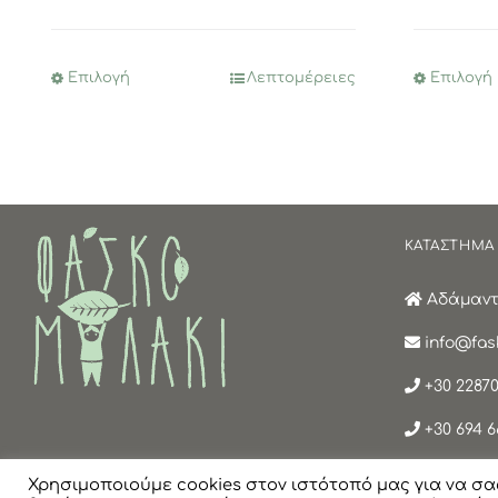
Επιλογή
Λεπτομέρειες
Επιλογή
Αυτό
το
προϊόν
έχει
πολλαπλές
παραλλαγές.
ΚΑΤΑΣΤΗΜΑ
Οι
επιλογές
Αδάμαντα
μπορούν
να
info@fask
επιλεγούν
στη
+30 22870
σελίδα
+30 694 6
του
προϊόντος
Χρησιμοποιούμε cookies στον ιστότοπό μας για να σα