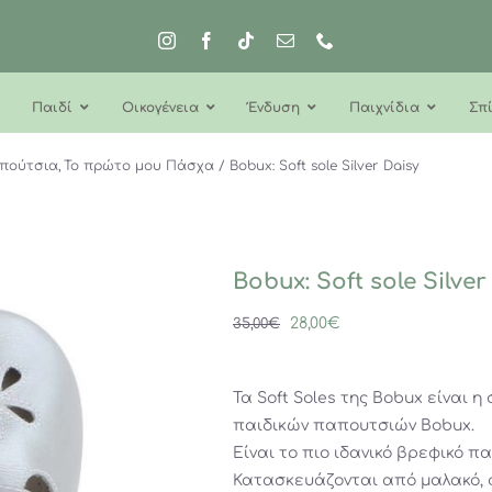
Παιδί
Οικογένεια
Ένδυση
Παιχνίδια
Σπί
πούτσια
Το πρώτο μου Πάσχα
Bobux: Soft sole Silver Daisy
Bobux: Soft sole Silver
Original
Η
28,00
€
35,00
€
price
τρέχουσα
was:
τιμή
Τα Soft Soles της Bobux είναι
35,00€.
είναι:
παιδικών παπουτσιών Bobux.
28,00€.
Είναι το πιο ιδανικό βρεφικό 
Κατασκευάζονται από μαλακό, 