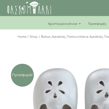
Μετάβαση
στο
περιεχόμενο
Χριστουγεννιάτικα
Προσφορές
Home
Shop
Bobux
Αγκαλιάς
Παπουτσάκια Αγκαλιάς
Πα
Προσφορά!