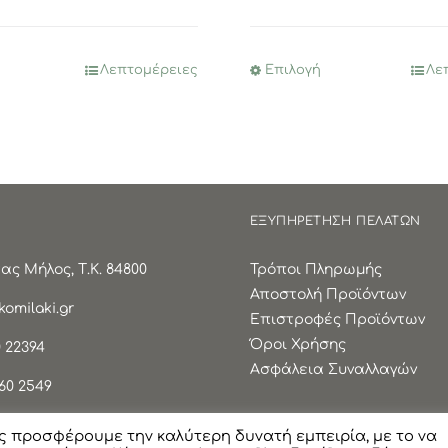
35,00€.
είναι:
28,00€.
Λεπτομέρειες
Επιλογή
Λε
Αυτό
Αυτό
το
το
προϊόν
προϊόν
έχει
έχει
πολλαπλές
πολλαπλές
παραλλαγές.
παραλλαγές.
ΕΞΥΠΗΡΕΤΗΣΗ ΠΕΛΑΤΩΝ
Οι
Οι
επιλογές
επιλογές
ς Μήλος, Τ.Κ. 84800
Τρόποι Πληρωμής
μπορούν
μπορούν
Αποστολή Προϊόντων
να
να
omilaki.gr
Επιστροφές Προϊόντων
επιλεγούν
επιλεγούν
Όροι Χρήσης
 22394
στη
στη
Ασφάλεια Συναλλαγών
σελίδα
σελίδα
60 2549
του
του
προϊόντος
προϊόντος
ς προσφέρουμε την καλύτερη δυνατή εμπειρία, με το να