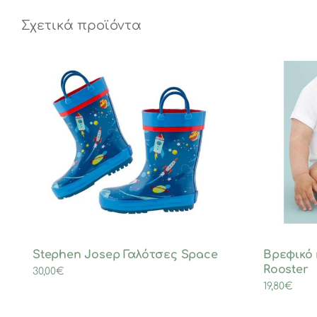
Σχετικά προϊόντα
Stephen Josep Γαλότσες Space
Βρεφικό 
Rooster
30,00
€
19,80
€