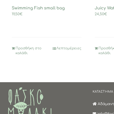
Swimming Fish small bag
Juicy Wa
19,50
€
24,50
€
Προσθήκη στο
Λεπτομέρειες
Προσθήκ
καλάθι
καλάθι
ΚΑΤΑΣΤΗΜΑ
Αδάμαντα
info@fask