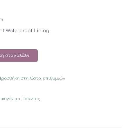
cm
int-Waterproof Lining
η στο καλάθι
Προσθήκη στη λίστα επιθυμιών
ικογένεια
,
Τσάντες