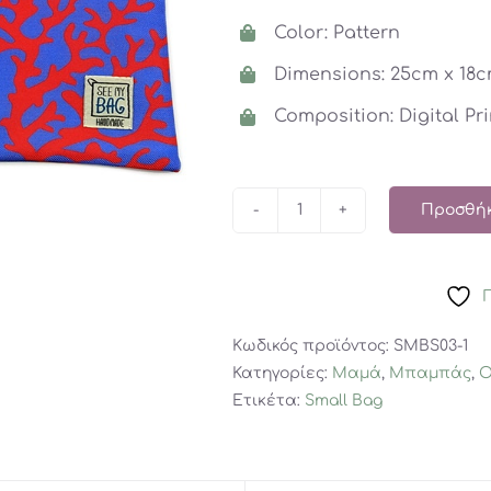
Color: Pattern
Dimensions: 25cm x 18
Composition: Digital Pr
Προσθήκ
Deep
Ocean
Corals
small
bag
Κωδικός προϊόντος:
SMBS03-1
ποσότητα
Κατηγορίες:
Μαμά
,
Μπαμπάς
,
Ο
Ετικέτα:
Small Bag