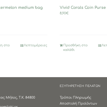
termelon medium bag
Vivid Corals Coin Purse
8,90
€
η στο
Λεπτομέρειες
Προσθήκη στο
Λε
καλάθι
ΕΞΥΠΗΡΕΤΗΣΗ ΠΕΛΑΤΩΝ
ς Μήλος, Τ.Κ. 84800
Τρόποι Πληρωμής
Αποστολή Προϊόντων
omilaki.gr