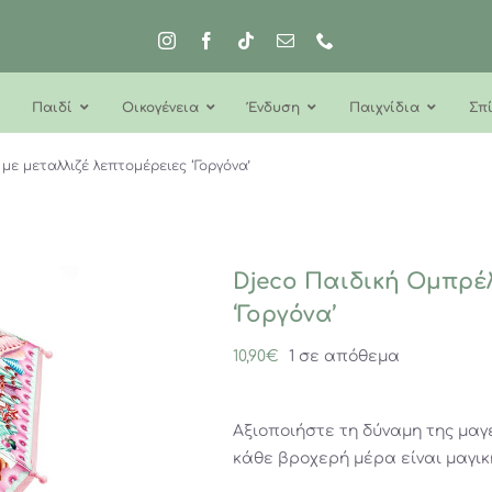
Παιδί
Οικογένεια
Ένδυση
Παιχνίδια
Σπί
με μεταλλιζέ λεπτομέρειες ‘Γοργόνα’
Djeco Παιδική Ομπρέ
‘Γοργόνα’
10,90
€
1 σε απόθεμα
Αξιοποιήστε τη δύναμη της μαγ
κάθε βροχερή μέρα είναι μαγικ