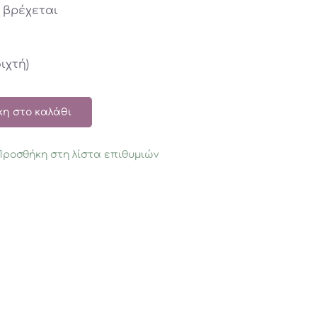
 βρέχεται
ιχτή)
η στο καλάθι
Προσθήκη στη λίστα επιθυμιών