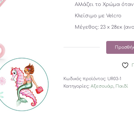
Αλλάζει το Χρώμα όταν
Κλείσιμο με Velcro
Μέγεθος: 23 x 28εκ (ανο
Προσθήκ
Djeco
Παιδική
Ομπρέλα
με
Κωδικός προϊόντος:
UR03-1
μεταλλιζέ
Κατηγορίες:
Αξεσουάρ
,
Παιδί
λεπτομέρειες
‘Γοργόνα’
ποσότητα