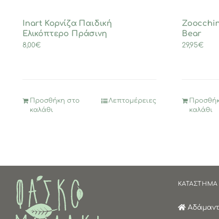
Inart Κορνίζα Παιδική
Zoocchin
Ελικόπτερο Πράσινη
Bear
8,00
€
29,95
€
Προσθήκη στο
Λεπτομέρειες
Προσθήκ
καλάθι
καλάθι
ΚΑΤΑΣΤΗΜΑ
Αδάμαντα