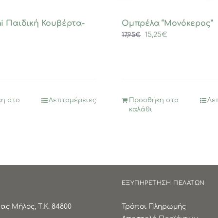
i Παιδική Κουβέρτα-
Ομπρέλα “Μονόκερoς”
Original
Η
15,25
€
17,95
€
price
τρέχουσα
was:
τιμή
17,95€.
είναι:
15,25€.
η στο
Λεπτομέρειες
Προσθήκη στο
Λε
καλάθι
ΕΞΥΠΗΡΕΤΗΣΗ ΠΕΛΑΤΩΝ
ς Μήλος, Τ.Κ. 84800
Τρόποι Πληρωμής