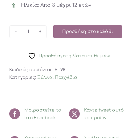
Ηλικία: Από 3 μέχρι 12 ετών
Προσθήκη στο καλάθι
Ελληνικό
γράμμα
'Σ'
Προσθήκη στη λίστα επιθυμιών
ποσότητα
Κωδικός προϊόντος:
BT98
Κατηγορίες:
Ξύλινα
,
Παιχνίδια
Μοιραστείτε το
Κάντε tweet αυτό
στο Facebook
το προϊόν
Καρφιτσώστε
Στείλτε με email