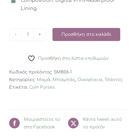
Composition: Digital Print-Waterproof
Lining
Προσθήκη στο καλάθι
Eyes
on
Light
Προσθήκη στη λίστα επιθυμιών
Blue
Coin
Κωδικός προϊόντος:
SMB06-1
Purse
Κατηγορίες:
Μαμά
,
Μπαμπάς
,
Οικογένεια
,
Τσάντες
ποσότητα
Ετικέτα:
Coin Purses
Μοιραστείτε το
Κάντε tweet αυτό
στο Facebook
το προϊόν