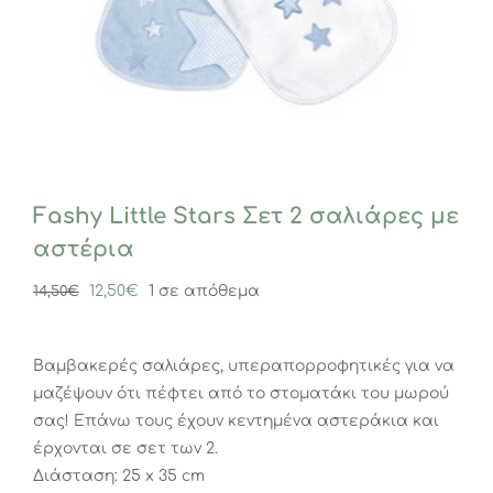
Fashy Little Stars Σετ 2 σαλιάρες με
αστέρια
Original
Η
12,50
€
1 σε απόθεμα
14,50
€
price
τρέχουσα
was:
τιμή
Βαμβακερές σαλιάρες, υπεραπορροφητικές για να
14,50€.
είναι:
μαζέψουν ότι πέφτει από το στοματάκι του μωρού
12,50€.
σας! Επάνω τους έχουν κεντημένα αστεράκια και
έρχονται σε σετ των 2.
Διάσταση: 25 x 35 cm