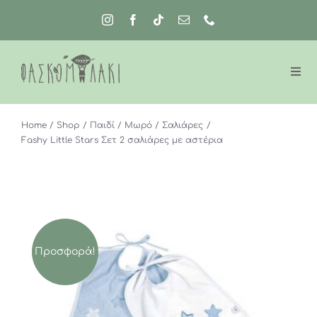
Μετάβαση
στο
περιεχόμενο
Home
Shop
Παιδί
Μωρό
Σαλιάρες
Fashy Little Stars Σετ 2 σαλιάρες με αστέρια
Προσφορά!