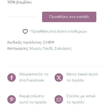
100% βαμβάκι
Προσθήκη στο καλάθι
Fashy
Little
Προσθήκη στη λίστα επιθυμιών
Stars
Σετ
Κωδικός προϊόντος:
CHB19
2
Κατηγορίες:
Μωρό
,
Παιδί
,
Σαλιάρες
σαλιάρες
με
αστέρια
ποσότητα
Μοιραστείτε το
Κάντε tweet αυτό
στο Facebook
το προϊόν
Καρφιτσώστε
Στείλτε με email
αυτό το προϊόν
το προϊόν