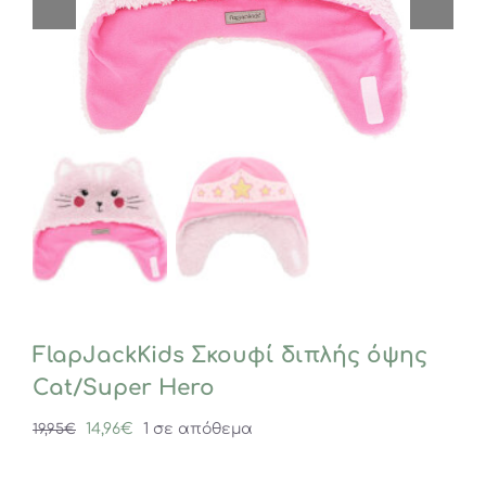
FlapJackKids Σκουφί διπλής όψης
Cat/Super Hero
Original
Η
14,96
€
1 σε απόθεμα
19,95
€
price
τρέχουσα
was:
τιμή