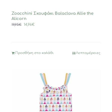
Zoocchini Σκουφάκι Balaclava Allie the
Alicorn
Original
Η
14,96
€
19,95
€
price
τρέχουσα
was:
τιμή
19,95€.
είναι:
14,96€.
Προσθήκη στο καλάθι
Λεπτομέρειες