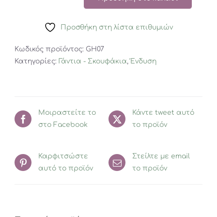
FlapJackKids
Σκουφί
Προσθήκη στη λίστα επιθυμιών
διπλής
όψης
Κωδικός προϊόντος:
GH07
Cat/Super
Κατηγορίες:
Γάντια - Σκουφάκια
,
Ένδυση
Hero
ποσότητα
Μοιραστείτε το
Κάντε tweet αυτό
στο Facebook
το προϊόν
Καρφιτσώστε
Στείλτε με email
αυτό το προϊόν
το προϊόν