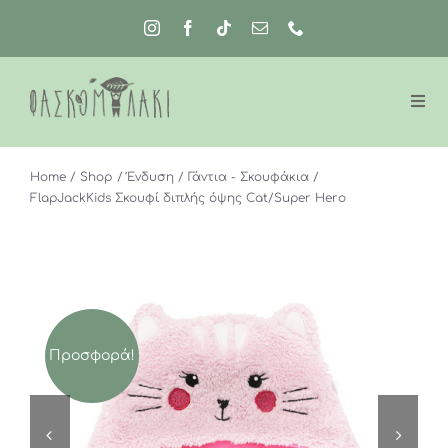
Μετάβαση
στο
περιεχόμενο
Home
Shop
Ένδυση
Γάντια - Σκουφάκια
FlapJackKids Σκουφί διπλής όψης Cat/Super Hero
Προσφορά!