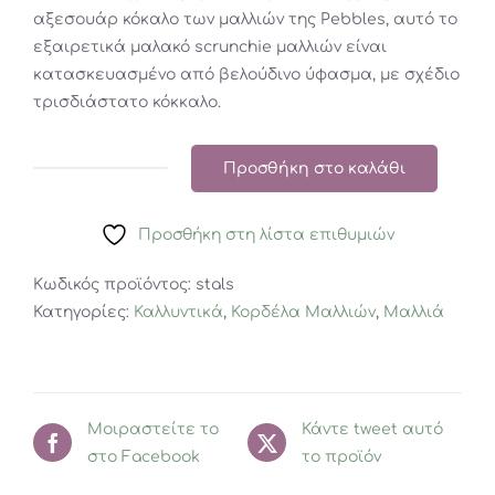
αξεσουάρ κόκαλο των μαλλιών της Pebbles, αυτό το
εξαιρετικά μαλακό scrunchie μαλλιών είναι
κατασκευασμένο από βελούδινο ύφασμα, με σχέδιο
τρισδιάστατο κόκκαλο.
Προσθήκη στο καλάθι
FLINTSTONES
PEBBLES
Προσθήκη στη λίστα επιθυμιών
HAIR
SCRUNCHIE
Κωδικός προϊόντος:
stals
ποσότητα
Κατηγορίες:
Καλλυντικά
,
Κορδέλα Μαλλιών
,
Μαλλιά
Μοιραστείτε το
Κάντε tweet αυτό
στο Facebook
το προϊόν