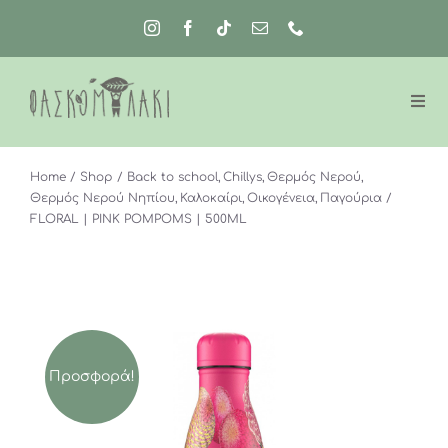
Μετάβαση
στο
περιεχόμενο
Home
Shop
Back to school
Chillys
Θερμός Νερού
Θερμός Νερού Νηπίου
Καλοκαίρι
Οικογένεια
Παγούρια
FLORAL | PINK POMPOMS | 500ML
Προσφορά!