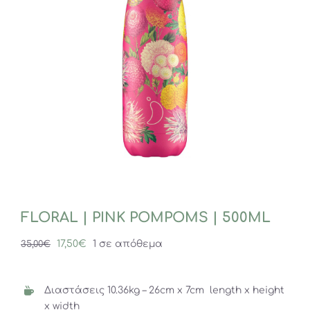
FLORAL | PINK POMPOMS | 500ML
Original
Η
17,50
€
1 σε απόθεμα
35,00
€
price
τρέχουσα
was:
τιμή
Διαστάσεις 10.36kg – 26cm x 7cm length x height
35,00€.
είναι:
x width