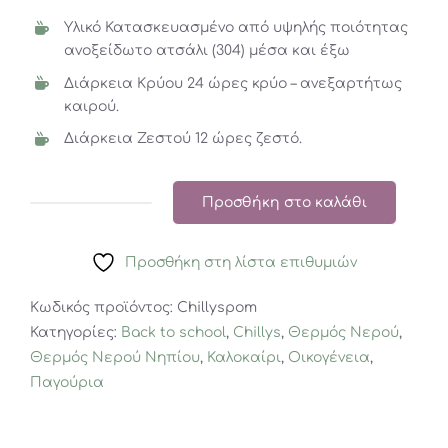
17,50€.
Υλικό Κατασκευασμένο από υψηλής ποιότητας
ανοξείδωτο ατσάλι (304) μέσα και έξω
Διάρκεια Κρύου 24 ώρες κρύο – ανεξαρτήτως
καιρού.
Διάρκεια Ζεστού 12 ώρες ζεστό.
Προσθήκη στο καλάθι
FLORAL
|
Προσθήκη στη λίστα επιθυμιών
PINK
POMPOMS
Κωδικός προϊόντος:
Chillyspom
|
Κατηγορίες:
Back to school
,
Chillys
,
Θερμός Νερού
,
500ML
Θερμός Νερού Νηπίου
,
Καλοκαίρι
,
Οικογένεια
,
ποσότητα
Παγούρια