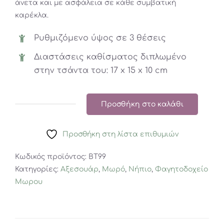
άνετα και με ασφάλεια σε κάθε συμβατική
καρέκλα.
Ρυθμιζόμενο ύψος σε 3 θέσεις
Διαστάσεις καθίσματος διπλωμένο
στην τσάντα του: 17 x 15 x 10 cm
Προσθήκη στο καλάθι
Φορητό
Καθισματάκι
Προσθήκη στη λίστα επιθυμιών
Φαγητού
On
Κωδικός προϊόντος:
BT99
The
Κατηγορίες:
Αξεσουάρ
,
Μωρό
,
Νήπιο
,
Φαγητοδοχείο
Go
Μωρου
Blue
Stripe
ποσότητα