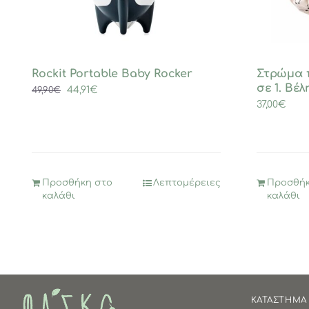
Rockit Portable Baby Rocker
Στρώμα π
σε 1. Βέλ
Original
Η
44,91
€
49,90
€
37,00
€
price
τρέχουσα
was:
τιμή
49,90€.
είναι:
44,91€.
Προσθήκη στο
Λεπτομέρειες
Προσθήκ
καλάθι
καλάθι
ΚΑΤΑΣΤΗΜΑ