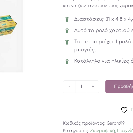
και να ζωντανέψουν τους χαρακ
Διαστάσεις 31 x 4,8 x 4,
Αυτό το ρολό χαρτιού 
Το σετ περιέχει 1 ρολ
μπογιές.
Κατάλληλο για ηλικίες 
Προσθήκ
Gerardo’s
Αυτοκόλλητο
Ρολό
Χαρτί
για
Κωδικός προϊόντος:
Gerard19
Ζωγραφική
Κατηγορίες:
Ζωγραφική
,
Παιχνί