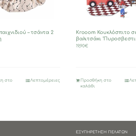
αιχνιδιού – τσάντα 2
Krooom Κουκλόσπιτο σ
η
βαλιτσάκι ‘Πυροσβεστικ
19,90
€
η στο
Λεπτομέρειες
Προσθήκη στο
Λε
καλάθι
ΕΞΥΠΗΡΕΤΗΣΗ ΠΕΛΑΤΩΝ