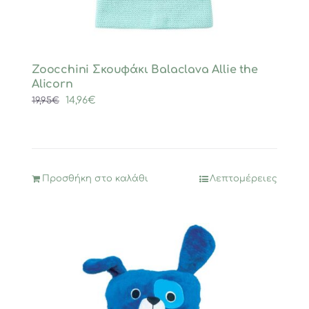
Zoocchini Σκουφάκι Balaclava Allie the
Alicorn
Original
Η
14,96
€
19,95
€
price
τρέχουσα
was:
τιμή
19,95€.
είναι:
14,96€.
Προσθήκη στο καλάθι
Λεπτομέρειες