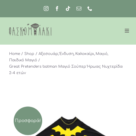
Μετάβαση
στο
περιεχόμενο
Home
Shop
Αξεσουάρ
Ένδυση
Καλοκαίρι
Μαγιό
Παιδικό Μαγιό
Great Pretenders batman Μαγιό Σούπερ Ήρωας Νυχτερίδα
2-4 ετών
Προσφορά!