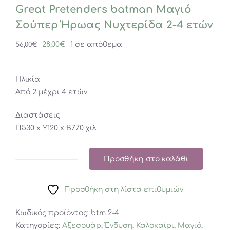
Great Pretenders batman Μαγιό
Σούπερ Ήρωας Νυχτερίδα 2-4 ετών
Original
Η
28,00
€
1 σε απόθεμα
56,00
€
price
τρέχουσα
was:
τιμή
Ηλικία
56,00€.
είναι:
Από 2 μέχρι 4 ετών
28,00€.
Διαστάσεις
Π530 x Y120 x Β770 χιλ.
Προσθήκη στο καλάθι
Great
Pretenders
Προσθήκη στη λίστα επιθυμιών
batman
Μαγιό
Κωδικός προϊόντος:
btm 2-4
Σούπερ
Κατηγορίες:
Αξεσουάρ
,
Ένδυση
,
Καλοκαίρι
,
Μαγιό
,
Ήρωας