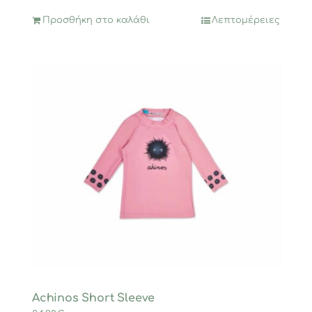
14,96€.
Προσθήκη στο καλάθι
Λεπτομέρειες
Achinos Short Sleeve