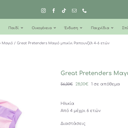
Παιδί
Οικογένεια
Ένδυση
Παιχνίδια
Σπί
ό Μαγιό
Great Pretenders Μαγιό μπικίνι Ραπουνζέλ 4-6 ετών
Great Pretenders Μαγ
Original
Η
28,00
€
1 σε απόθεμα
56,00
€
price
τρέχουσα
was:
τιμή
Ηλικία
56,00€.
είναι:
Από 4 μέχρι 6 ετών
28,00€.
Διαστάσεις