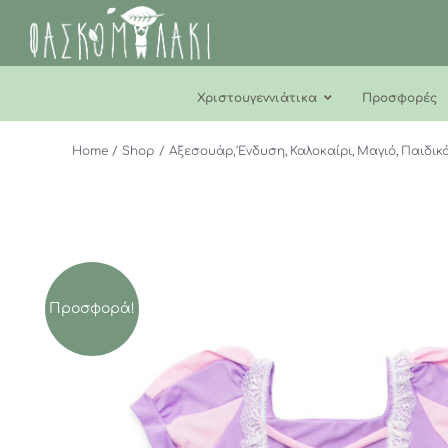
Μετάβαση
στο
περιεχόμενο
Χριστουγεννιάτικα
Προσφορές
Home
Shop
Αξεσουάρ
Ένδυση
Καλοκαίρι
Μαγιό
Παιδικ
Προσφορά!