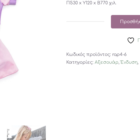
Π530 x Y120 x Β770 χιλ.
Προσθήκ
Great
Pretenders
Μαγιό
μπικίνι
Κωδικός προϊόντος:
rap4-6
Ραπουνζέλ
Κατηγορίες:
Αξεσουάρ
,
Ένδυση
,
4-
6
ετών
ποσότητα