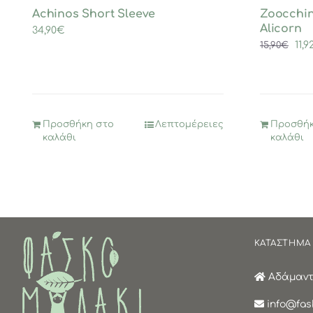
Achinos Short Sleeve
Zoocchini
Alicorn
34,90
€
Ori
11,9
15,90
€
pri
was
15,9
Προσθήκη στο
Λεπτομέρειες
Προσθήκ
καλάθι
καλάθι
ΚΑΤΑΣΤΗΜΑ
Αδάμαντα
info@fask