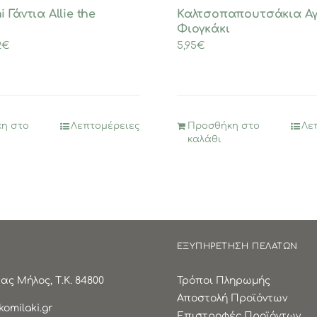
 Γάντια Allie the
Καλτσοπαπουτσάκια Αγ
Φιογκάκι
ginal
Η
2
€
5,95
€
ce
τρέχουσα
:
τιμή
0€.
είναι:
11,92€.
η στο
Λεπτομέρειες
Προσθήκη στο
Λε
καλάθι
ΕΞΥΠΗΡΕΤΗΣΗ ΠΕΛΑΤΩΝ
ς Μήλος, Τ.Κ. 84800
Τρόποι Πληρωμής
Αποστολή Προϊόντων
omilaki.gr
Επιστροφές Προϊόντων