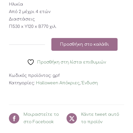
Ηλικία
Από 2 μέχρι 4 ετών
Διαστάσεις
Π530 x Y120 x Β770 χιλ.
Προσθήκη στο καλάθι
Great
Pretenders
Προσθήκη στη λίστα επιθυμιών
Στολή
Νεράιδα
Κωδικός προϊόντος:
gpf
με
Κατηγορίες:
Halloween Απόκριες
,
Ένδυση
φτερά
2-
4
ετών
Μοιραστείτε το
ποσότητα
Κάντε tweet αυτό
στο Facebook
το προϊόν