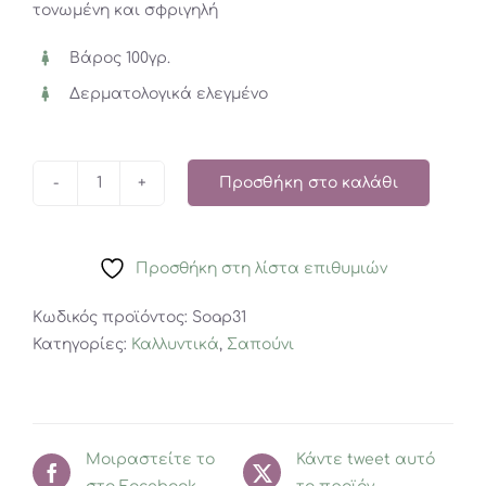
τονωμένη και σφριγηλή
Βάρος 100γρ.
Δερματολογικά ελεγμένο
Προσθήκη στο καλάθι
Hold
Me
Tight
Προσθήκη στη λίστα επιθυμιών
-
Σαπούνι
Κωδικός προϊόντος:
Soap31
με
Κατηγορίες:
Καλλυντικά
,
Σαπούνι
Λάσπη
Νεκράς
Θάλασσας
ποσότητα
Μοιραστείτε το
Κάντε tweet αυτό