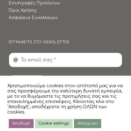
Επιστροφές Προϊόντων
Όροι Χρήσης
Ασφάλεια Συναλλαγών
ΕΓΓΡΑΦΕΙΤΕ ΣΤΟ NEWSLETTER
Εγγραφή
Χρησιμοποιούμε cookies στον ιστότοπό μας για να
σας προσφέρουμε την καλύτερη δυνατή εμπειρία,
με το να θυμόμαστε τις προτιμήσεις σας και τις
επανειλημμένες επισκέψεις. Κάνοντας κλικ στο
"Αποδοχή", αποδέχεστε τη χρήση ΟΛΩΝ των
cookies.
© Copyright
2026 Faskomilaki All Rights Reserved |
Πολιτική Προστασίας Προσωπικών Δεδομένων
Αποδοχή
Cookie settings
Απόρριψη