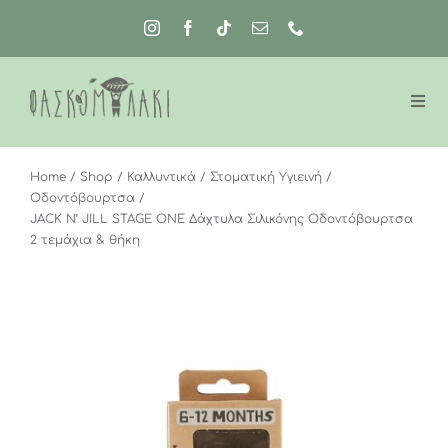
Μετάβαση
στο
περιεχόμενο
Home
Shop
Καλλυντικά
Στοματική Υγιεινή
Οδοντόβουρτσα
JACK N’ JILL STAGE ONE Δάχτυλα Σιλικόνης Οδοντόβουρτσα
2 τεμάχια & θήκη