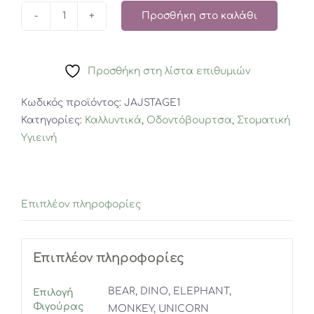
Προσθήκη στο καλάθι
JACK
N'
JILL
Προσθήκη στη λίστα επιθυμιών
STAGE
ONE
Κωδικός προϊόντος:
JAJSTAGE1
Δάχτυλα
Κατηγορίες:
Καλλυντικά
,
Οδοντόβουρτσα
,
Στοματική
Σιλικόνης
Υγιεινή
Οδοντόβουρτσα
2
τεμάχια
&
Επιπλέον πληροφορίες
θήκη
ποσότητα
Επιπλέον πληροφορίες
BEAR, DINO, ELEPHANT,
Επιλογή
Φιγούρας
MONKEY, UNICORN