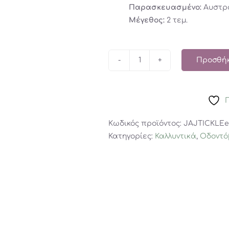
Παρασκευασμένο:
Αυστρ
Μέγεθος:
2 τεμ.
Προσθήκ
Κεφαλές
ηλεκτρικής
οδοντόβουρτσας
Tickle
Tooth,
Κωδικός προϊόντος:
JAJTICKLEe
2
Κατηγορίες:
Καλλυντικά
,
Οδοντό
τεμ.
ποσότητα