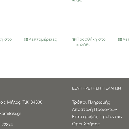
9,00
€
η στο
Λεπτομέρειες
Προσθήκη στο
Λε
καλάθι
ΕΞΥΠΗΡΕΤΗΣΗ ΠΕΛΑΤΩΝ
ς Μήλος, Τ.Κ. 84800
Τρόποι Πληρωμής
Αποστολή Προϊόντων
omilaki.gr
Επιστροφές Προϊόντων
Όροι Χρήσης
 22394