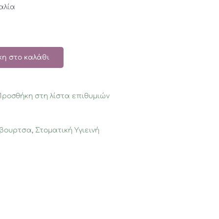
αλία
η στο καλάθι
Προσθήκη στη λίστα επιθυμιών
βουρτσα
,
Στοματική Υγιεινή