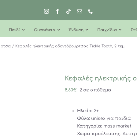
Παιδί
Οικογένεια
Ένδυση
Παιχνίδια
Σπί
υρτσα
Κεφαλές ηλεκτρικής οδοντόβουρτσας Tickle Tooth, 2 τεμ.
Κεφαλές ηλεκτρικής ο
8,60
€
2 σε απόθεμα
Ηλικία:
3+
Φύλο:
unisex για παιδιά
Κατηγορία:
mass market
Χώρα προέλευσης:
Αυστρ