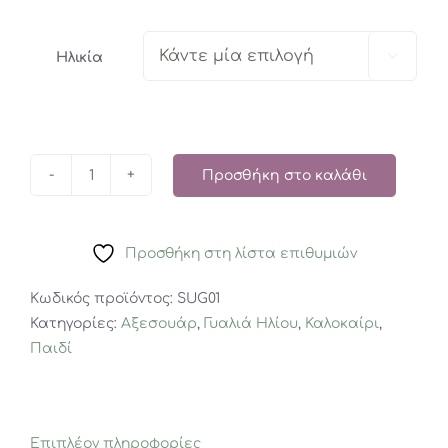

Ηλικία
Προσθήκη στο καλάθι
KiETLA:
Γυαλιά
Ηλίου
Προσθήκη στη λίστα επιθυμιών
Ourson
Almond
Κωδικός προϊόντος:
SUG01
Green
Κατηγορίες:
Αξεσουάρ
,
Γυαλιά Ηλίου
,
Καλοκαίρι
,
ποσότητα
Παιδί
Επιπλέον πληροφορίες