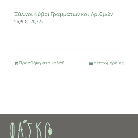
Ξύλινοι Κύβοι Γραμμάτων και Αριθμών
Original
Η
20,72
€
25,90
€
price
τρέχουσα
was:
τιμή
25,90€.
είναι:
20,72€.
Προσθήκη στο καλάθι
Λεπτομέρειες