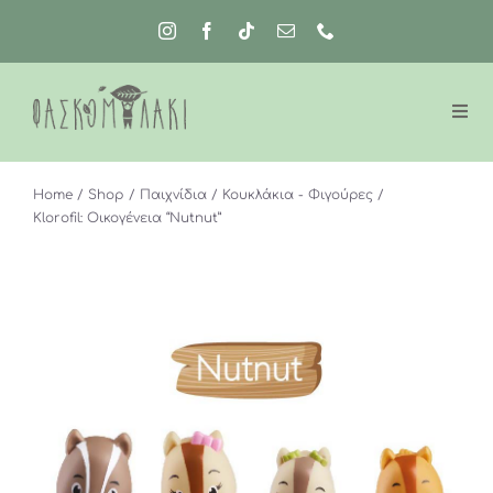
Μετάβαση
στο
περιεχόμενο
Home
Shop
Παιχνίδια
Κουκλάκια - Φιγούρες
Klorofil: Οικογένεια “Nutnut”