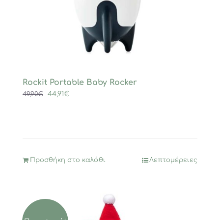
Rockit Portable Baby Rocker
Original
Η
44,91
€
49,90
€
price
τρέχουσα
was:
τιμή
49,90€.
είναι:
44,91€.
Προσθήκη στο καλάθι
Λεπτομέρειες