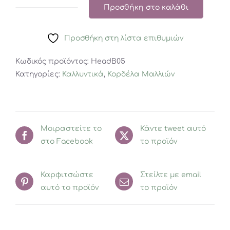
Προσθήκη στο καλάθι
Κορδέλα
Disney
Προσθήκη στη λίστα επιθυμιών
Snow
White
Κωδικός προϊόντος:
HeadB05
ποσότητα
Κατηγορίες:
Καλλυντικά
,
Κορδέλα Μαλλιών
Μοιραστείτε το
Κάντε tweet αυτό
στο Facebook
το προϊόν
Καρφιτσώστε
Στείλτε με email
αυτό το προϊόν
το προϊόν