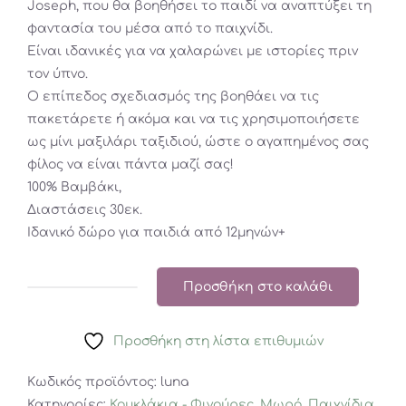
Joseph, που θα βοηθήσει το παιδί να αναπτύξει τη
φαντασία του μέσα από το παιχνίδι.
Eίναι ιδανικές για να χαλαρώνει με ιστορίες πριν
τον ύπνο.
Ο επίπεδος σχεδιασμός της βοηθάει να τις
πακετάρετε ή ακόμα και να τις χρησιμοποιήσετε
ως μίνι μαξιλάρι ταξιδιού, ώστε ο αγαπημένος σας
φίλος να είναι πάντα μαζί σας!
100% Βαμβάκι,
Διαστάσεις 30εκ.
Ιδανικό δώρο για παιδιά από 12μηνών+
Προσθήκη στο καλάθι
Κουκλάκι
Μονόκερος
Προσθήκη στη λίστα επιθυμιών
Flatsies
Luna
Κωδικός προϊόντος:
luna
Unicorn
Κατηγορίες:
Κουκλάκια - Φιγούρες
,
Μωρό
,
Παιχνίδια