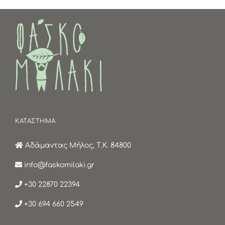
Οι
επιλογές
μπορούν
να
επιλεγούν
στη
σελίδα
του
προϊόντος
ΚΑΤΑΣΤΗΜΑ
Αδάμαντας Μήλος, Τ.Κ. 84800
info@faskomilaki.gr
+30 22870 22394
+30 694 660 2549