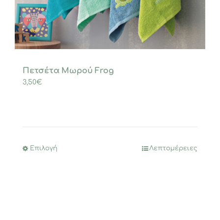
Πετσέτα Μωρού Frog
3,50
€
Επιλογή
Λεπτομέρειες
Αυτό
το
προϊόν
έχει
πολλαπλές
παραλλαγές.