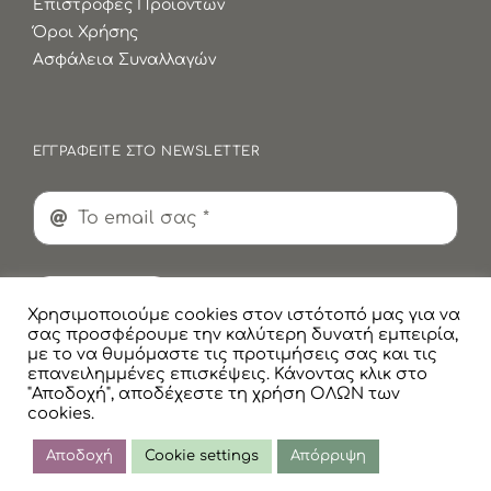
Επιστροφές Προϊόντων
Όροι Χρήσης
Ασφάλεια Συναλλαγών
ΕΓΓΡΑΦΕΙΤΕ ΣΤΟ NEWSLETTER
Εγγραφή
Χρησιμοποιούμε cookies στον ιστότοπό μας για να
σας προσφέρουμε την καλύτερη δυνατή εμπειρία,
με το να θυμόμαστε τις προτιμήσεις σας και τις
επανειλημμένες επισκέψεις. Κάνοντας κλικ στο
"Αποδοχή", αποδέχεστε τη χρήση ΟΛΩΝ των
cookies.
© Copyright
2026 Faskomilaki All Rights Reserved |
Πολιτική Προστασίας Προσωπικών Δεδομένων
Αποδοχή
Cookie settings
Απόρριψη