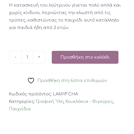
Η κατασκευή του λούτρινου γίνεται πολύ απλά και
χωρίς κίνδυνο, περνώντας την κλωστή από τις
τρύπες, καθιστώντας το παιχνίδι αυτό κατάλληλο
για παιδιά ήδη από 3 ετών.
Προσθήκη στο καλάθι
LACING
MY
FIRST
Προσθήκη στη λίστα επιθυμιών
CHARM-
PET
Κωδικός προϊόντος:
LAMYFCHA
FRIENDS
Κατηγορίες:
Γραφική ΄Υλη
,
Κουκλάκια - Φιγούρες
,
ποσότητα
Παιχνίδια