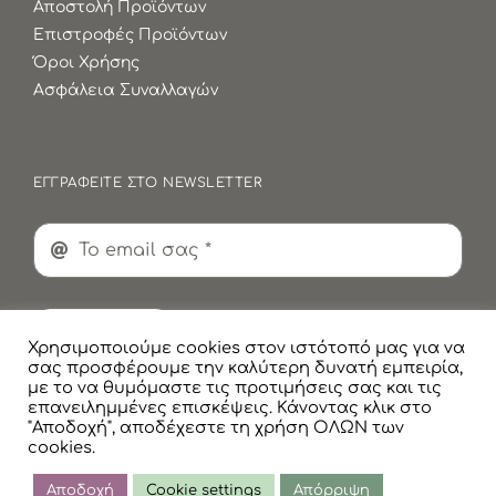
Αποστολή Προϊόντων
Επιστροφές Προϊόντων
Όροι Χρήσης
Ασφάλεια Συναλλαγών
ΕΓΓΡΑΦΕΙΤΕ ΣΤΟ NEWSLETTER
Εγγραφή
Χρησιμοποιούμε cookies στον ιστότοπό μας για να
σας προσφέρουμε την καλύτερη δυνατή εμπειρία,
με το να θυμόμαστε τις προτιμήσεις σας και τις
επανειλημμένες επισκέψεις. Κάνοντας κλικ στο
"Αποδοχή", αποδέχεστε τη χρήση ΟΛΩΝ των
cookies.
© Copyright
2026 Faskomilaki All Rights Reserved |
Πολιτική Προστασίας Προσωπικών Δεδομένων
Αποδοχή
Cookie settings
Απόρριψη