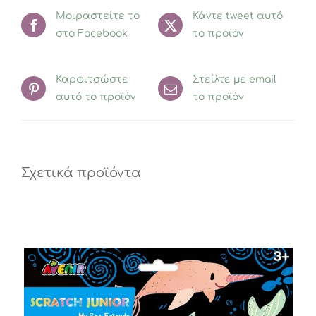
Μοιραστείτε το
Κάντε tweet αυτό
στο Facebook
το προϊόν
Καρφιτσώστε
Στείλτε με email
αυτό το προϊόν
το προϊόν
Σχετικά προϊόντα