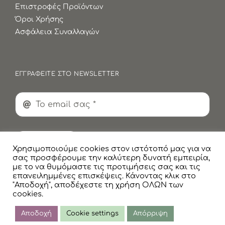
Επιστροφές Προϊόντων
Όροι Χρήσης
Ασφάλεια Συναλλαγών
ΕΓΓΡΑΦΕΙΤΕ ΣΤΟ NEWSLETTER
Εγγραφή
Χρησιμοποιούμε cookies στον ιστότοπό μας για να
σας προσφέρουμε την καλύτερη δυνατή εμπειρία,
με το να θυμόμαστε τις προτιμήσεις σας και τις
επανειλημμένες επισκέψεις. Κάνοντας κλικ στο
"Αποδοχή", αποδέχεστε τη χρήση ΟΛΩΝ των
cookies.
© Copyright
2026 Faskomilaki All Rights Reserved |
Πολιτική Προστασίας Προσωπικών Δεδομένων
Αποδοχή
Cookie settings
Απόρριψη