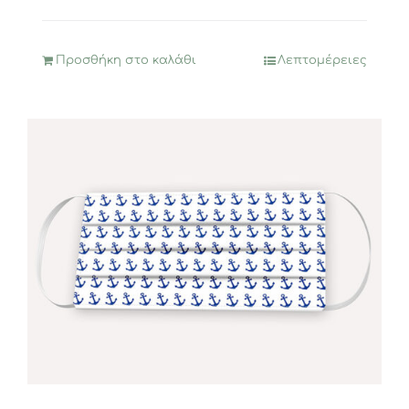
12,90€.
είναι:
9,90€.
Προσθήκη στο καλάθι
Λεπτομέρειες