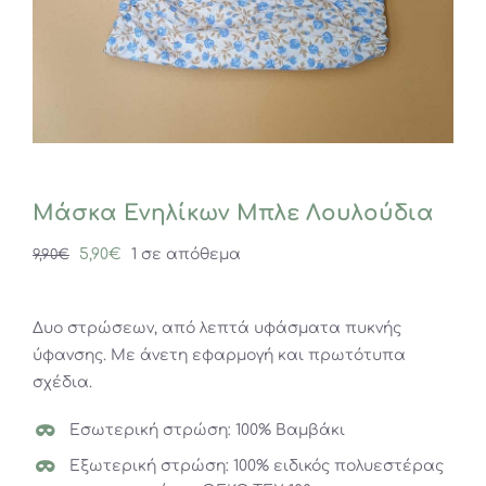
Μάσκα Ενηλίκων Μπλε Λουλούδια
Original
Η
5,90
€
1 σε απόθεμα
9,90
€
price
τρέχουσα
was:
τιμή
Δυο στρώσεων, από λεπτά υφάσματα πυκνής
9,90€.
είναι:
ύφανσης. Με άνετη εφαρμογή και πρωτότυπα
5,90€.
σχέδια.
Εσωτερική στρώση: 100% Βαμβάκι
Εξωτερική στρώση: 100% ειδικός πολυεστέρας