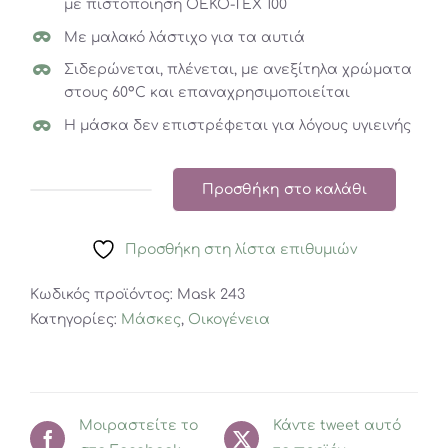
με πιστοποίηση OEKO-TEX 100
Με μαλακό λάστιχο για τα αυτιά
Σιδερώνεται, πλένεται, με ανεξίτηλα χρώματα
στους 60°C και επαναχρησιμοποιείται
Η μάσκα δεν επιστρέφεται για λόγους υγιεινής
Προσθήκη στο καλάθι
Μάσκα
Ενηλίκων
Προσθήκη στη λίστα επιθυμιών
Μπλε
Λουλούδια
Κωδικός προϊόντος:
Mask 243
ποσότητα
Κατηγορίες:
Μάσκες
,
Οικογένεια
Μοιραστείτε το
Κάντε tweet αυτό