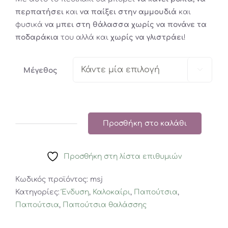
περπατήσει
και
να παίξει στην αμμουδιά
και
φυσικά
να μπει στη θάλασσα χωρίς να πονάνε τα
ποδαράκια
του αλλά και
χωρίς να γλιστράει
!

Μέγεθος
Προσθήκη στο καλάθι
Meduse:
Πέδιλο
θαλάσσης
Προσθήκη στη λίστα επιθυμιών
Sun
Κωδικός προϊόντος:
msj
-
Κατηγορίες:
Ένδυση
,
Καλοκαίρι
,
Παπούτσια
,
Jaune
Παπούτσια
,
Παπούτσια θαλάσσης
ποσότητα