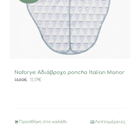
Naforye: Αδιάβροχο poncho Italian Manor
Original
Η
11,17
€
14,90
€
price
τρέχουσα
was:
τιμή
14,90€.
είναι:
11,17€.
Προσθήκη στο καλάθι
Λεπτομέρειες