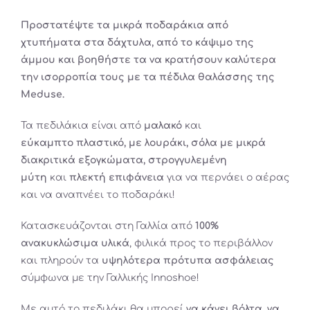
Προστατέψτε
τα μικρά ποδαράκια από
χτυπήματα στα δάχτυλα, από το κάψιμο της
άμμου και βοηθήστε τα να κρατήσουν καλύτερα
την ισορροπία τους με τα πέδιλα θαλάσσης της
Meduse
.
Τα
πεδιλάκια
είναι από
μαλακό
και
εύκαμπτο πλαστικό, με λουράκι, σόλα με μικρά
διακριτικά εξογκώματα, στρογγυλεμένη
μύτη
και
πλεκτή επιφάνεια
για να περνάει ο αέρας
και να αναπνέει το ποδαράκι!
Κατασκευάζονται στη Γαλλία από
100%
ανακυκλώσιμα υλικά
, φιλικά προς το περιβάλλον
και πληρούν τα
υψηλότερα πρότυπα ασφάλειας
σύμφωνα με την Γαλλικής
Innoshoe
!
Με αυτό το
πεδιλάκι
θα μπορεί
να κάνει βόλτα, να