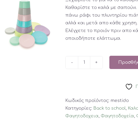
Καθαρίστε το καλά με σαπούνι 
πάνω ράφι του πλυντηρίου πιά
αλλά και μετά απο κάθε χρηση.
Ελέγχετε το προιόν πριν απο κ
οποιοδήποτε ελάττωμα.
Προσθήκ
Melii
–
6
Στοιβαζόμενα
δοχεία
Κωδικός προϊόντος:
mestido
με
Κατηγορίες:
Back to school
,
Καλο
καπάκια
Φαγητοδοχεια
,
Φαγητοδοχεία
,
σιλικόνης
ποσότητα