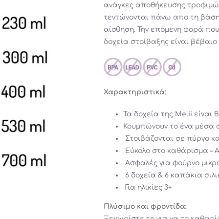
ανάγκες αποθήκευσης τροφιμών,
τεντώνονται πάνω απο τη βάση
αίσθηση. Την επόμενη φορά που 
δοχεία στοίβαξης είναι βέβαιο 
Χαρακτηριστικά:
Τα δοχεία της Melii είναι B
Κουμπώνουν το ένα μέσα 
Στοιβάζονται σε πύργο κα
Εύκολο στο καθάρισμα – 
Ασφαλές για φούρνο μικρ
6 δοχεία & 6 καπάκια σιλικόν
Για ηλικίες 3+
Πλύσιμο και φροντίδα:
Ξεχωρίστε το για να το καθαρί