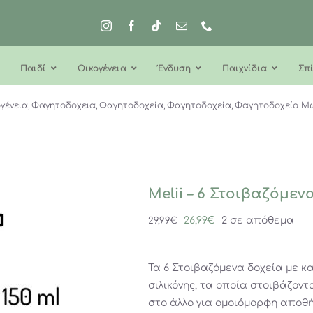
Παιδί
Οικογένεια
Ένδυση
Παιχνίδια
Σπί
γένεια
Φαγητοδοχεια
Φαγητοδοχεία
Φαγητοδοχεία
Φαγητοδοχείο Μ
Melii – 6 Στοιβαζόμεν
Original
Η
26,99
€
2 σε απόθεμα
29,99
€
price
τρέχουσα
was:
τιμή
Τα 6 Στοιβαζόμενα δοχεία με κ
29,99€.
είναι:
σιλικόνης, τα οποία στοιβάζον
26,99€.
στο άλλο για ομοιόμορφη αποθήκ