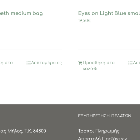
eeth medium bag
Eyes on Light Blue smal
19,50
€
η στο
Λεπτομέρειες
Προσθήκη στο
Λε
καλάθι
ΕΞΥΠΗΡΕΤΗΣΗ ΠΕΛΑΤΩΝ
ς Μήλος, Τ.Κ. 84800
Τρόποι Πληρωμής
Αποστολή Προϊόντων