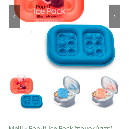
Melii – Pop-It Ice Pack (παγοκύστη)