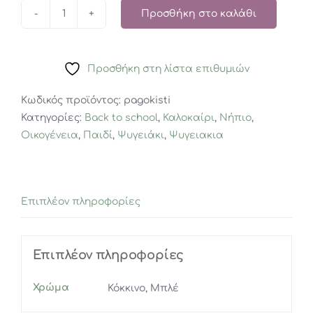
Προσθήκη στο καλάθι
Melii
–
Pop-
Προσθήκη στη λίστα επιθυμιών
It
Ice
Κωδικός προϊόντος:
pagokisti
Pack
Κατηγορίες:
Back to school
,
Καλοκαίρι
,
Νήπιο
,
(παγοκύστη)
Οικογένεια
,
Παιδί
,
Ψυγειάκι
,
Ψυγειακια
ποσότητα
Επιπλέον πληροφορίες
Επιπλέον πληροφορίες
Χρώμα
Κόκκινο, Μπλέ