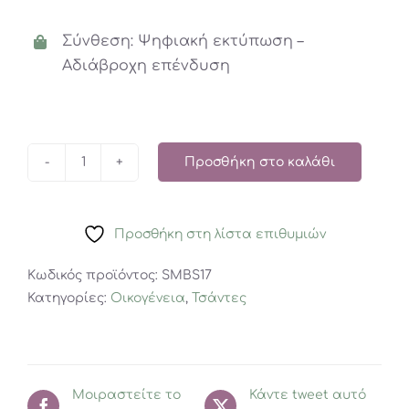
Σύνθεση: Ψηφιακή εκτύπωση –
Αδιάβροχη επένδυση
Προσθήκη στο καλάθι
Μικρή
Τσάντα
Emoji
Προσθήκη στη λίστα επιθυμιών
ποσότητα
Κωδικός προϊόντος:
SMBS17
Κατηγορίες:
Οικογένεια
,
Τσάντες
Μοιραστείτε το
Κάντε tweet αυτό