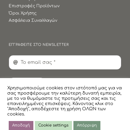
Επιστροφές Προϊόντων
Όροι Χρήσης
Ασφάλεια Συναλλαγών
ΕΓΓΡΑΦΕΙΤΕ ΣΤΟ NEWSLETTER
Εγγραφή
Χρησιμοποιούμε cookies στον ιστότοπό μας για να
σας προσφέρουμε την καλύτερη δυνατή εμπειρία,
με το να θυμόμαστε τις προτιμήσεις σας και τις
επανειλημμένες επισκέψεις. Κάνοντας κλικ στο
"Αποδοχή", αποδέχεστε τη χρήση ΟΛΩΝ των
cookies.
© Copyright
2026 Faskomilaki All Rights Reserved |
Πολιτική Προστασίας Προσωπικών Δεδομένων
Αποδοχή
Cookie settings
Απόρριψη