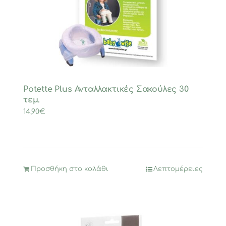
να
επιλεγούν
στη
σελίδα
του
προϊόντος
Potette Plus Ανταλλακτικές Σακούλες 30
τεμ.
14,90
€
Προσθήκη στο καλάθι
Λεπτομέρειες