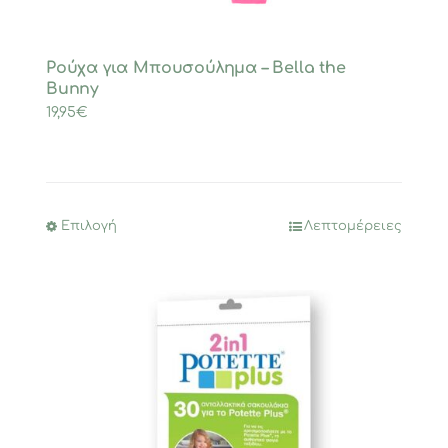
Ρούχα για Μπουσούλημα – Bella the
Bunny
19,95
€
Επιλογή
Λεπτομέρειες
Αυτό
το
προϊόν
έχει
πολλαπλές
παραλλαγές.
Οι
επιλογές
μπορούν