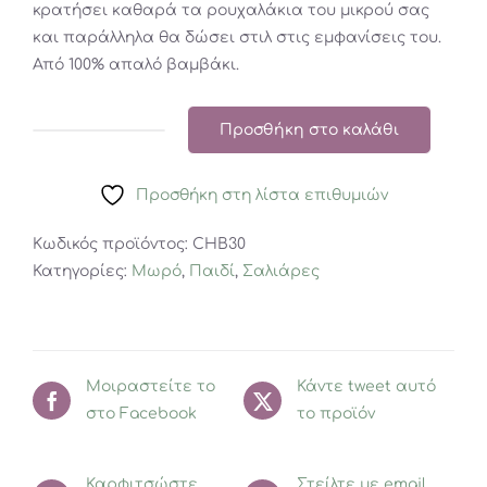
κρατήσει καθαρά τα ρουχαλάκια του μικρού σας
και παράλληλα θα δώσει στιλ στις εμφανίσεις του.
Από 100% απαλό βαμβάκι.
Προσθήκη στο καλάθι
Minene
Σαλιάρα
Προσθήκη στη λίστα επιθυμιών
-
Bandana
Κωδικός προϊόντος:
CHB30
Πράσινη
Κατηγορίες:
Μωρό
,
Παιδί
,
Σαλιάρες
Πουά
ποσότητα
Μοιραστείτε το
Κάντε tweet αυτό
στο Facebook
το προϊόν
Καρφιτσώστε
Στείλτε με email