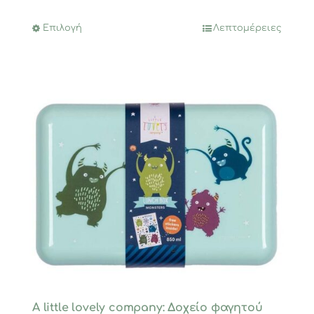
Επιλογή
Λεπτομέρειες
Αυτό
το
προϊόν
έχει
πολλαπλές
παραλλαγές.
Οι
επιλογές
μπορούν
να
επιλεγούν
στη
σελίδα
του
προϊόντος
A little lovely company: Δοχείο φαγητού