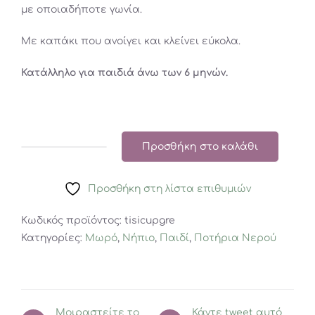
με οποιαδήποτε γωνία.
Με καπάκι που ανοίγει και κλείνει εύκολα.
Κατάλληλο για παιδιά άνω των 6 μηνών.
Προσθήκη στο καλάθι
Munchkin
Παιδικό
Προσθήκη στη λίστα επιθυμιών
Χρωματιστό
Κύπελλο
Κωδικός προϊόντος:
tisicupgre
Με
Κατηγορίες:
Μωρό
,
Νήπιο
,
Παιδί
,
Ποτήρια Νερού
Ενσωματωμένο
Καλαμάκι
Pink
207ml.
Μοιραστείτε το
(Αντιγραφή)
Κάντε tweet αυτό