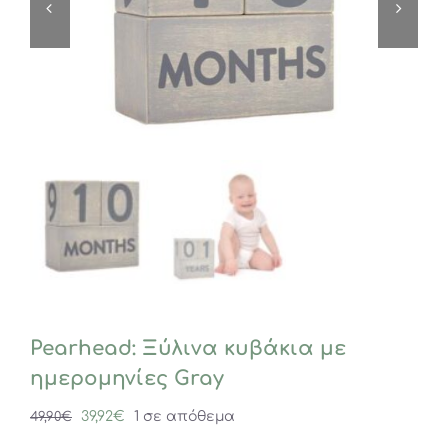
Pearhead: Ξύλινα κυβάκια με
ημερομηνίες Gray
Original
Η
39,92
€
1 σε απόθεμα
49,90
€
price
τρέχουσα