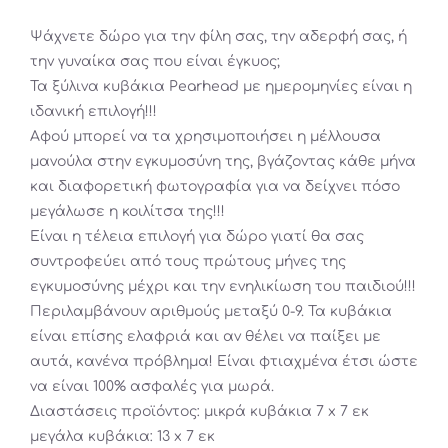
was:
τιμή
Ψάχνετε δώρο για την φίλη σας, την αδερφή σας, ή
49,90€.
είναι:
την γυναίκα σας που είναι έγκυος;
39,92€.
Τα ξύλινα κυβάκια Pearhead με ημερομηνίες είναι η
ιδανική επιλογή!!!
Aφού μπορεί να τα χρησιμοποιήσει η μέλλουσα
μανούλα στην εγκυμοσύνη της, βγάζοντας κάθε μήνα
και διαφορετική φωτογραφία για να δείχνει πόσο
μεγάλωσε η κοιλίτσα της!!!
Είναι η τέλεια επιλογή για δώρο γιατί θα σας
συντροφεύει από τους πρώτους μήνες της
εγκυμοσύνης μέχρι και την ενηλικίωση του παιδιού!!!
Περιλαμβάνουν αριθμούς μεταξύ 0-9. Τα κυβάκια
είναι επίσης ελαφριά και αν θέλει να παίξει με
αυτά, κανένα πρόβλημα! Είναι φτιαχμένα έτσι ώστε
να είναι 100% ασφαλές για μωρά.
Διαστάσεις προϊόντος: μικρά κυβάκια 7 x 7 εκ
μεγάλα κυβάκια: 13 x 7 εκ