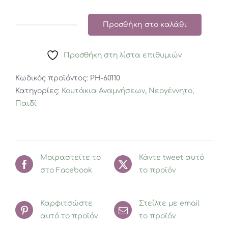
Προσθήκη στο καλάθι
Pearhead:
Ξύλινα
Προσθήκη στη λίστα επιθυμιών
κυβάκια
με
Κωδικός προϊόντος:
PH-60110
ημερομηνίες
Κατηγορίες:
Κουτάκια Αναμνήσεων
,
Νεογέννητο
,
Gray
Παιδί
ποσότητα
Μοιραστείτε το
Κάντε tweet αυτό
στο Facebook
το προϊόν
Καρφιτσώστε
Στείλτε με email
αυτό το προϊόν
το προϊόν