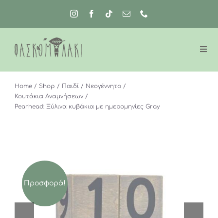
Μετάβαση
στο
περιεχόμενο
Home
Shop
Παιδί
Νεογέννητο
Κουτάκια Αναμνήσεων
Pearhead: Ξύλινα κυβάκια με ημερομηνίες Gray
Προσφορά!