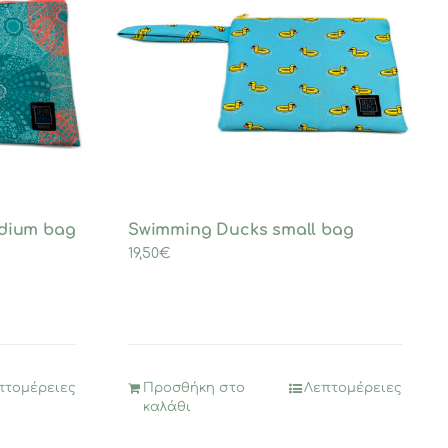
edium bag
Swimming Ducks small bag
19,50
€
πτομέρειες
Προσθήκη στο
Λεπτομέρειες
καλάθι