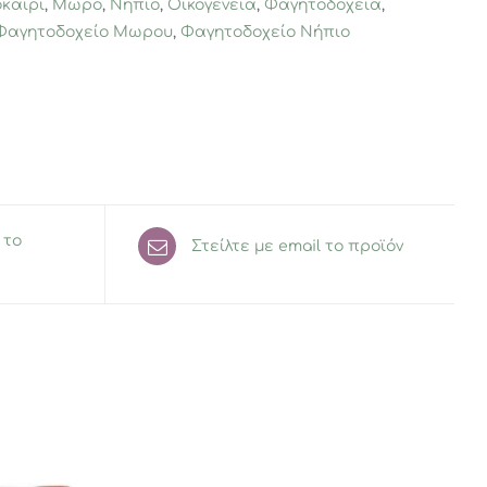
καίρι
,
Μωρό
,
Νήπιο
,
Οικογένεια
,
Φαγητοδοχεία
,
Φαγητοδοχείο Μωρου
,
Φαγητοδοχείο Νήπιο
 το
Στείλτε με email το προϊόν