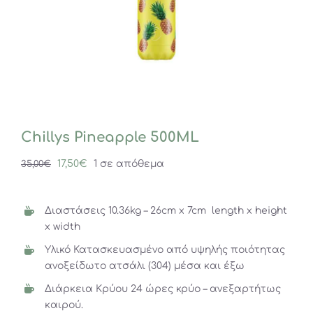
Chillys Pineapple 500ML
Original
Η
17,50
€
1 σε απόθεμα
35,00
€
price
τρέχουσα
was:
τιμή
Διαστάσεις 10.36kg – 26cm x 7cm length x height
35,00€.
είναι:
x width
17,50€.
Υλικό Κατασκευασμένο από υψηλής ποιότητας
ανοξείδωτο ατσάλι (304) μέσα και έξω
Διάρκεια Κρύου 24 ώρες κρύο – ανεξαρτήτως
καιρού.