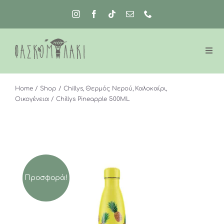
Μετάβαση
στο
περιεχόμενο
Home
Shop
Chillys
Θερμός Νερού
Καλοκαίρι
Οικογένεια
Chillys Pineapple 500ML
Προσφορά!