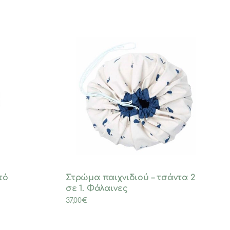
τό
Στρώμα παιχνιδιού – τσάντα 2
σε 1. Φάλαινες
37,00
€