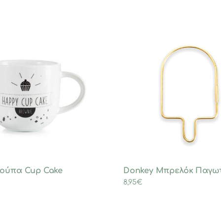
Κούπα Cup Cake
Donkey Μπρελόκ Παγω
8,95
€