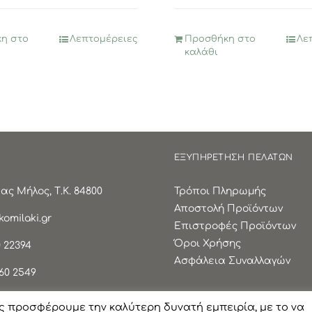
η στο
Λεπτομέρειες
Προσθήκη στο
Λε
καλάθι
ΕΞΥΠΗΡΕΤΗΣΗ ΠΕΛΑΤΩΝ
ς Μήλος, Τ.Κ. 84800
Τρόποι Πληρωμής
Αποστολή Προϊόντων
omilaki.gr
Επιστροφές Προϊόντων
Όροι Χρήσης
 22394
Ασφάλεια Συναλλαγών
60 2549
ς προσφέρουμε την καλύτερη δυνατή εμπειρία, με το να