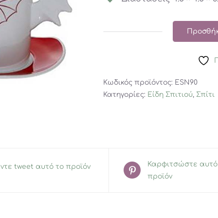
Προσθήκ
Σετ
2
Τμχ
Εσπρεσσο
Κωδικός προϊόντος:
ESN90
Angel-
Κατηγορίες:
Είδη Σπιτιού
,
Σπίτι
Devil
ποσότητα
Καρφιτσώστε αυτό
ντε tweet αυτό το προϊόν
προϊόν