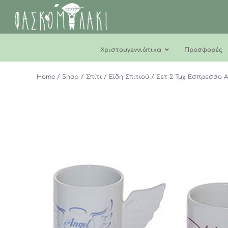
Μετάβαση
στο
περιεχόμενο
Χριστουγεννιάτικα
Προσφορές
Home
Shop
Σπίτι
Είδη Σπιτιού
Σετ 2 Τμχ Εσπρεσσο A