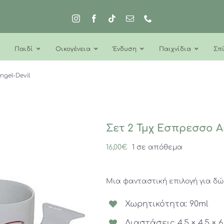
Παιδί
Οικογένεια
Ένδυση
Παιχνίδια
Σπί
ngel-Devil
Σετ 2 Τμχ Εσπρεσσο A
16,00
€
1 σε απόθεμα
Μια φανταστική επιλογή για δ
Χωρητικότητα: 90ml
Διαστάσεις 4.5 × 4.5 × 