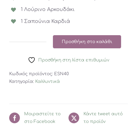
1 Λούρινο Αρκουδάκι
1 Σαπούνια Καρδιά
Προσθήκη στο καλάθι
Σετ
Αφρόλουτρο
Προσθήκη στη λίστα επιθυμιών
και
Λοσιόν
Κωδικός προϊόντος:
ESN40
Σώματος
Κατηγορία:
Καλλυντικά
ποσότητα
Μοιραστείτε το
Κάντε tweet αυτό
στο Facebook
το προϊόν