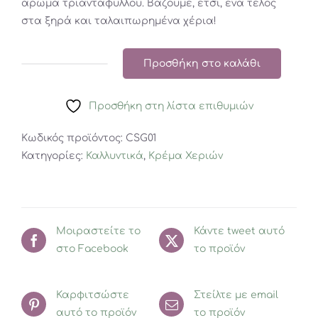
άρωμα τριαντάφυλλου. Βάζουμε, έτσι, ένα τέλος
στα ξηρά και ταλαιπωρημένα χέρια!
Προσθήκη στο καλάθι
Σέτ
Περιποίησης
Προσθήκη στη λίστα επιθυμιών
Χεριών
ποσότητα
Κωδικός προϊόντος:
CSG01
Κατηγορίες:
Καλλυντικά
,
Κρέμα Χεριών
Μοιραστείτε το
Κάντε tweet αυτό
στο Facebook
το προϊόν
Καρφιτσώστε
Στείλτε με email
αυτό το προϊόν
το προϊόν