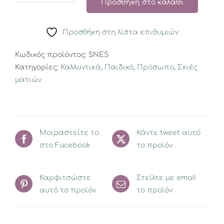
Προσθήκη στο καλάθι
ΣΚΙΕΣ
ΜΑΤΙΩΝ
Προσθήκη στη λίστα επιθυμιών
ΧΙΟΝΑΤΗ
SNOW
Κωδικός προϊόντος:
SNES
WHITE
Κατηγορίες:
Καλλυντικά
,
Παιδικό
,
Πρόσωπο
,
Σκιές
EYESHADOW
ματιών
PALETTE
MAD
BEAUTY
ποσότητα
Μοιραστείτε το
Κάντε tweet αυτό
στο Facebook
το προϊόν
Καρφιτσώστε
Στείλτε με email
αυτό το προϊόν
το προϊόν