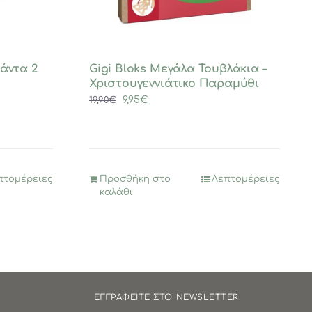
άντα 2
Gigi Bloks Μεγάλα Τουβλάκια –
Χριστουγεννιάτικο Παραμύθι
Original
Η
9,95
€
19,90
€
price
τρέχουσα
was:
τιμή
19,90€.
είναι:
9,95€.
πτομέρειες
Προσθήκη στο
Λεπτομέρειες
καλάθι
ΕΓΓΡΑΦΕΙΤΕ ΣΤΟ NEWSLETTER