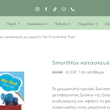
Παιδί
Οικογένεια
Ένδυση
Παιχνίδια
Σπί
x κατασκευές με μαγνήτη ‘My First Animal Train’
SmartMax κατασκευές 
Original
Η
42,32
€
1 σε απόθεμα
52,90
€
price
τρέχουσα
was:
τιμή
Το χρωματιστό τρενάκι ξεκίνησε
52,90€.
είναι:
μεταφέροντας ζώακια της ζούγκ
42,32€.
συνδυασμούς και αφήστε τη φα
συσκευασίας είναι μαγνητικά κ