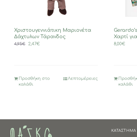
Χριστουγεννιάτικη Μαριονέτα
Gerardo’
Δάχτυλων Τάρανδος
Χαρτί γι
Original
Η
2,47
€
8,00
€
4,95
€
price
τρέχουσα
was:
τιμή
4,95€.
είναι:
2,47€.
Προσθήκη στο
Λεπτομέρειες
Προσθήκ
καλάθι
καλάθι
ΚΑΤΑΣΤΗΜΑ