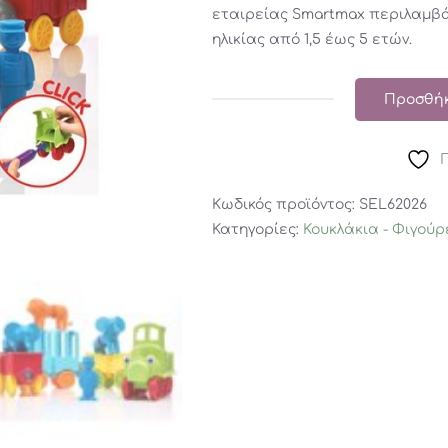
εταιρείας Smartmax περιλαμβάν
ηλικίας από 1,5 έως 5 ετών.
Προσθήκ
SmartMax
κατασκευές
με
μαγνήτη
Κωδικός προϊόντος:
SEL62026
'My
Κατηγορίες:
Κουκλάκια - Φιγούρ
First
Animal
Train'
ποσότητα