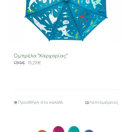
Ομπρέλα “Καρχαρίας”
Original
Η
15,25
€
17,95
€
price
τρέχουσα
was:
τιμή
17,95€.
είναι:
15,25€.
Προσθήκη στο καλάθι
Λεπτομέρειες