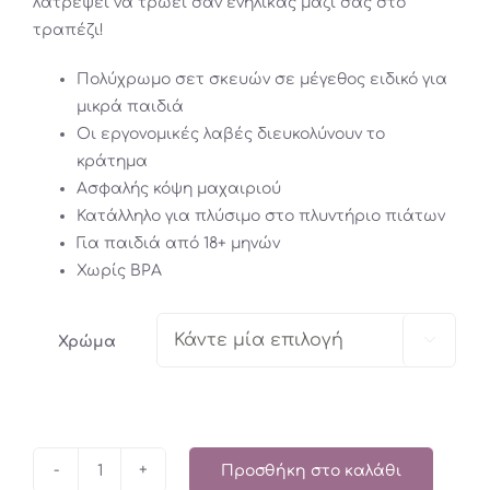
λατρέψει να τρώει σαν ενήλικας μαζί σας στο
τραπέζι!
Πολύχρωμο σετ σκευών σε μέγεθος ειδικό για
μικρά παιδιά
Οι εργονομικές λαβές διευκολύνουν το
κράτημα
Ασφαλής κόψη μαχαιριού
Κατάλληλο για πλύσιμο στο πλυντήριο πιάτων
Για παιδιά από 18+ μηνών
Χωρίς BPA

Χρώμα
Προσθήκη στο καλάθι
SPLASH