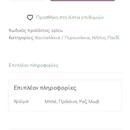
CUTLERY
SET
Προσθήκη στη λίστα επιθυμιών
σε
4
Κωδικός προϊόντος:
splcu
χρώματα
Κατηγορίες:
Κουταλάκια / Πιρουνάκια
,
Νήπιο
,
Παιδί
ποσότητα
Επιπλέον πληροφορίες
Επιπλέον πληροφορίες
Χρώμα
Μπλέ, Πράσινο, Ροζ, Μωβ