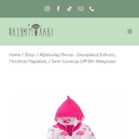
Μετάβαση
στο
περιεχόμενο
Home
Shop
Αξεσουάρ
Γάντια - Σκουφάκια
Ένδυση
Πετσέτα Παραλίας
Swim Coverup UPF50+ Φλαμίνγκο