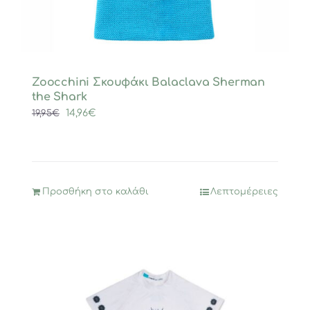
Zoocchini Σκουφάκι Balaclava Sherman
the Shark
Original
Η
14,96
€
19,95
€
price
τρέχουσα
was:
τιμή
19,95€.
είναι:
14,96€.
Προσθήκη στο καλάθι
Λεπτομέρειες