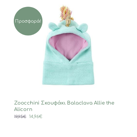
Προσφορά!
Zoocchini Σκουφάκι Balaclava Allie the
Alicorn
Original
Η
14,96
€
19,95
€
price
τρέχουσα
was:
τιμή