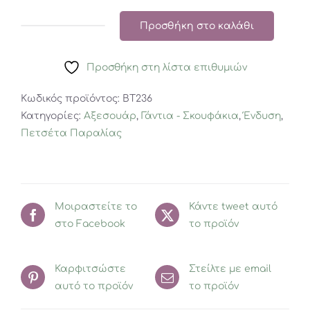
Προσθήκη στο καλάθι
Swim
Coverup
Προσθήκη στη λίστα επιθυμιών
UPF50+
Φλαμίνγκο
Κωδικός προϊόντος:
BT236
ποσότητα
Κατηγορίες:
Αξεσουάρ
,
Γάντια - Σκουφάκια
,
Ένδυση
,
Πετσέτα Παραλίας
Μοιραστείτε το
Κάντε tweet αυτό
στο Facebook
το προϊόν
Καρφιτσώστε
Στείλτε με email
αυτό το προϊόν
το προϊόν