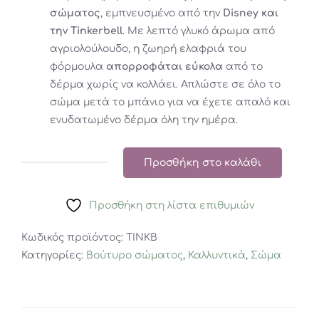
σώματος
, εμπνευσμένο από την
Disney και
την Tinkerbell
. Με λεπτό γλυκό άρωμα από
αγριολούλουδο, η ζωηρή ελαφριά του
φόρμουλα
απορροφάται εύκολα
από το
δέρμα χωρίς να κολλάει. Απλώστε σε όλο το
σώμα μετά το μπάνιο για να έχετε απαλό και
ενυδατωμένο δέρμα όλη την ημέρα.
Προσθήκη στο καλάθι
ΤΙΝΚΕΡΜΠΕΛ
ΒΟΥΤΥΡΟ
Προσθήκη στη λίστα επιθυμιών
ΣΩΜΑΤΟΣ
TINKS
Κωδικός προϊόντος:
ΤΙΝΚΒ
PIXIE
Κατηγορίες:
Βούτυρο σώματος
,
Καλλυντικά
,
Σώμα
PERFECTION
WHIPPED
BODY
BUTTER