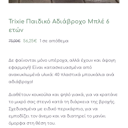
Trixie Παιδικό Αδιάβροχο Μπλέ 6
ετών
Original
Η
56,25
€
1 σε απόθεμα
75,00
€
price
τρέχουσα
was:
τιμή
Δε φαίνονται μόνο υπέροχα, αλλά έχουν και άψογη
75,00€.
είναι:
εφαρμογή! Είναι κατασκευασμένα από
56,25€.
ανακυκλωμένά υλικά: 40 πλαστικά μπουκάλια ανά
αδιάβροχο!
Διαθέτουν κουκούλα και ψηλό γιακά, για να κρατάνε
το μικρό σας στεγνό κατά τη διάρκεια της βροχής.
Σχεδιασμένα με ειδικό περικάρπιο, για να
εμποδίζει τον άνεμο και να διατηρεί το μανίκι
όμορφα στη θέση του.