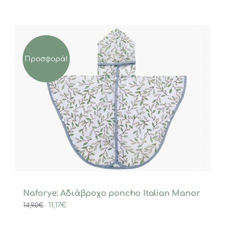
Προσφορά!
Naforye: Αδιάβροχο poncho Italian Manor
Original
Η
11,17
€
14,90
€
price
τρέχουσα