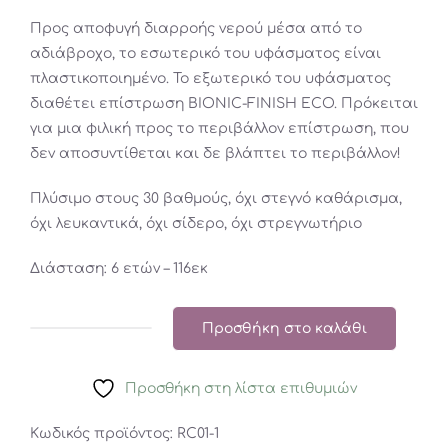
Προς αποφυγή διαρροής νερού μέσα από το
αδιάβροχο, το εσωτερικό του υφάσματος είναι
πλαστικοποιημένο. Το εξωτερικό του υφάσματος
διαθέτει επίστρωση BIONIC-FINISH ECO. Πρόκειται
για μια φιλική προς το περιβάλλον επίστρωση, που
δεν αποσυντίθεται και δε βλάπτει το περιβάλλον!
Πλύσιμο στους 30 βαθμούς, όχι στεγνό καθάρισμα,
όχι λευκαντικά, όχι σίδερο, όχι στρεγνωτήριο
Διάσταση: 6 ετών – 116εκ
Προσθήκη στο καλάθι
Trixie
Παιδικό
Προσθήκη στη λίστα επιθυμιών
Αδιάβροχο
Μπλέ
Κωδικός προϊόντος:
RC01-1
6