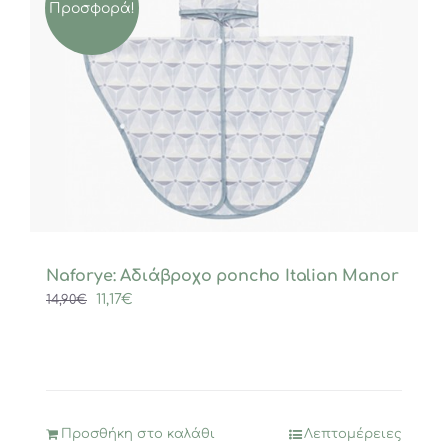
Προσφορά!
Naforye: Αδιάβροχο poncho Italian Manor
Original
Η
11,17
€
14,90
€
price
τρέχουσα
was:
τιμή
14,90€.
είναι:
11,17€.
Προσθήκη στο καλάθι
Λεπτομέρειες