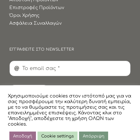
Επιστροφές Προϊόντων
Όροι Χρήσης
Ασφάλεια Συναλλαγών
ΕΓΓΡΑΦΕΙΤΕ ΣΤΟ NEWSLETTER
Εγγραφή
Χρησιμοποιούμε cookies στον ιστότοπό μας για να
σας προσφέρουμε την καλύτερη δυνατή εμπειρία,
με το να θυμόμαστε τις προτιμήσεις σας και τις
επανειλημμένες επισκέψεις. Κάνοντας κλικ στο
"Αποδοχή", αποδέχεστε τη χρήση ΟΛΩΝ των
cookies.
© Copyright
2026 Faskomilaki All Rights Reserved |
Πολιτική Προστασίας Προσωπικών Δεδομένων
Αποδοχή
Cookie settings
Απόρριψη