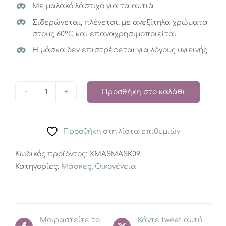
Με μαλακό λάστιχο για τα αυτιά
Σιδερώνεται, πλένεται, με ανεξίτηλα χρώματα
στους 60°C και επαναχρησιμοποιείται
Η μάσκα δεν επιστρέφεται για λόγους υγιεινής
Προσθήκη στο καλάθι
Ξωτικό
με
Χριστουγεννιάτικο
Προσθήκη στη λίστα επιθυμιών
Γράμμα
ποσότητα
Κωδικός προϊόντος:
XMASMASK09
Κατηγορίες:
Μάσκες
,
Οικογένεια
Μοιραστείτε το
Κάντε tweet αυτό