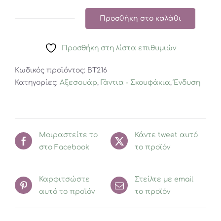
Προσθήκη στο καλάθι
Zoocchini
Καπέλο
Προσθήκη στη λίστα επιθυμιών
Φραουλίτσα
ποσότητα
Κωδικός προϊόντος:
BT216
Κατηγορίες:
Αξεσουάρ
,
Γάντια - Σκουφάκια
,
Ένδυση
Μοιραστείτε το
Κάντε tweet αυτό
στο Facebook
το προϊόν
Καρφιτσώστε
Στείλτε με email
αυτό το προϊόν
το προϊόν