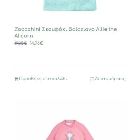
Zoocchini Σκουφάκι Balaclava Allie the
Alicorn
Original
Η
14,96
€
19,95
€
price
τρέχουσα
was:
τιμή
19,95€.
είναι:
14,96€.
Προσθήκη στο καλάθι
Λεπτομέρειες