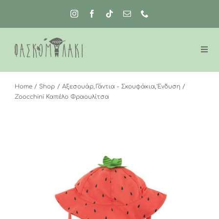
Μετάβαση
στο
περιεχόμενο
Home
Shop
Αξεσουάρ
Γάντια - Σκουφάκια
Ένδυση
Zoocchini Καπέλο Φραουλίτσα