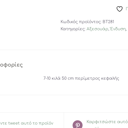
Σετ
Μαγιό
και
Κωδικός προϊόντος:
BT281
Καπέλο
Κατηγορίες:
Αξεσουάρ
,
Ένδυση
,
Καρχαρίας
6-
12
μηνών
ποσότητα
ροφορίες
7-10 κιλά 50 cm περίμετρος κεφαλής
Καρφιτσώστε αυτό
ντε tweet αυτό το προϊόν