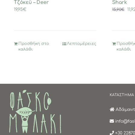
Τζόκεϋ – Deer
Shark
Ori
19,95
€
11,9
15,90
€
pri
was
15,9
Προσθήκη στο
Λεπτομέρειες
Προσθήκ
καλάθι
καλάθι
ΚΑΤΑΣΤΗΜΑ
Αδάμαντα
info@fask
+30 22870