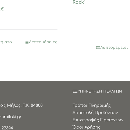
Rock”
ginal
Η
2
€
ce
τρέχουσα
:
τιμή
0€.
είναι:
11,92€.
η στο
Λεπτομέρειες
Λεπτομέρειες
ΕΞΥΠΗΡΕΤΗΣΗ ΠΕΛΑΤΩΝ
ς Μήλος, Τ.Κ. 84800
Τρόποι Πληρωμής
Αποστολή Προϊόντων
omilaki.gr
Επιστροφές Προϊόντων
Όροι Χρήσης
 22394