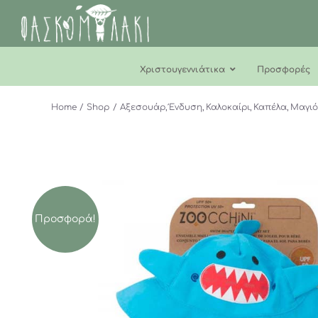
Μετάβαση
στο
περιεχόμενο
Χριστουγεννιάτικα
Προσφορές
Home
Shop
Αξεσουάρ
Ένδυση
Καλοκαίρι
Καπέλα
Μαγι
Προσφορά!