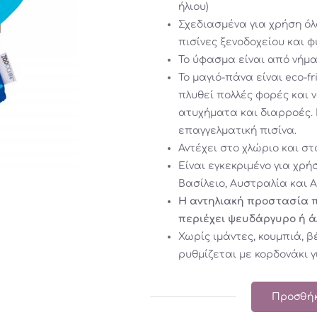
ήλιου)
Σχεδιασμένα για χρήση όλ
πισίνες ξενοδοχείου και 
Το ύφασμα είναι από νήμα
Το μαγιό-πάνα είναι eco-f
πλυθεί πολλές φορές και 
ατυχήματα και διαρροές. 
επαγγελματική πισίνα.
Αντέχει στο χλώριο και στ
Είναι εγκεκριμένο για χρ
Βασίλειο, Αυστραλία και Α
Η αντηλιακή προστασία π
περιέχει ψευδάργυρο ή ά
Χωρίς ιμάντες, κουμπιά, β
ρυθμίζεται με κορδονάκι 
Προσθήκ
Zoocchini