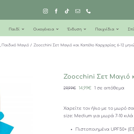
Παιδί
Οικογένεια
Ένδυση
Παιχνίδια
Σπί
ό
Παιδικό Μαγιό
Zoocchini Σετ Μαγιό και Καπέλο Καρχαρίας 6-12 μην
Zoocchini Σετ Μαγιό 
Original
Η
14,99
€
1 σε απόθεμα
29,99
€
price
τρέχουσα
was:
τιμή
Χαρείτε τον ήλιο με το μωρό σας
29,99€.
είναι:
size: Medium για μωρά 7-10 κιλά
14,99€.
Πιστοποιημένα UPF50+ (Ε